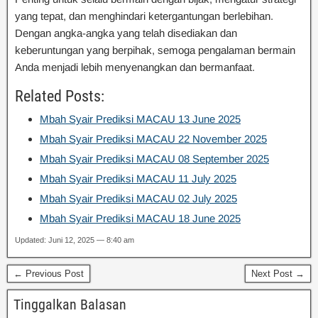
yang tepat, dan menghindari ketergantungan berlebihan.
Dengan angka-angka yang telah disediakan dan
keberuntungan yang berpihak, semoga pengalaman bermain
Anda menjadi lebih menyenangkan dan bermanfaat.
Related Posts:
Mbah Syair Prediksi MACAU 13 June 2025
Mbah Syair Prediksi MACAU 22 November 2025
Mbah Syair Prediksi MACAU 08 September 2025
Mbah Syair Prediksi MACAU 11 July 2025
Mbah Syair Prediksi MACAU 02 July 2025
Mbah Syair Prediksi MACAU 18 June 2025
Updated: Juni 12, 2025 — 8:40 am
← Previous Post
Next Post →
Tinggalkan Balasan