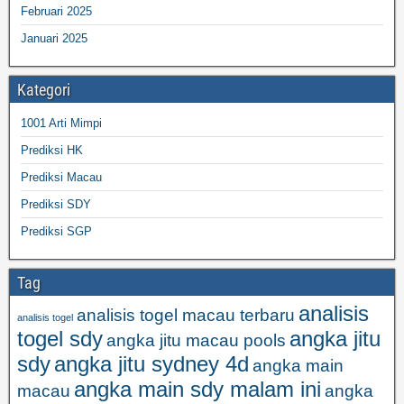
Februari 2025
Januari 2025
Kategori
1001 Arti Mimpi
Prediksi HK
Prediksi Macau
Prediksi SDY
Prediksi SGP
Tag
analisis
analisis togel macau terbaru
analisis togel
togel sdy
angka jitu
angka jitu macau pools
sdy
angka jitu sydney 4d
angka main
angka main sdy malam ini
macau
angka