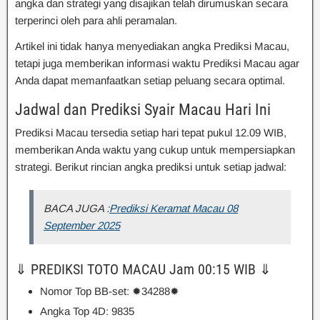
angka dan strategi yang disajikan telah dirumuskan secara
terperinci oleh para ahli peramalan.
Artikel ini tidak hanya menyediakan angka Prediksi Macau,
tetapi juga memberikan informasi waktu Prediksi Macau agar
Anda dapat memanfaatkan setiap peluang secara optimal.
Jadwal dan Prediksi Syair Macau Hari Ini
Prediksi Macau tersedia setiap hari tepat pukul 12.09 WIB,
memberikan Anda waktu yang cukup untuk mempersiapkan
strategi. Berikut rincian angka prediksi untuk setiap jadwal:
BACA JUGA :
Prediksi Keramat Macau 08
September 2025
⇓ PREDIKSI TOTO MACAU Jam 00:15 WIB ⇓
Nomor Top BB-set: ✹34288✹
Angka Top 4D: 9835