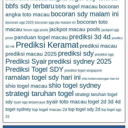
bbfs sdy terbaru
bbfs togel macau
bocoran
bocoran sdy malam ini
angka toto macau
bocoran toto
bocoran sgp 2025
bocoran sgp jitu malam ini
macau
jackpot macau pools
forum sgp pools
jackpot sgp
prediksi 3d 4d
panduan togel macau
prize
prediksi
Prediksi Keramat
prediksi macau
3D HK
prediksi sdy
prediksi macau 2025
prediksi sgp
prediksi sydney 2025
Prediksi Syair
Prediksi Togel SDY
prediksi togel singapore
ramalan togel sdy hari ini
shio keberuntungan hari ini
shio togel sydney
shio togel macau
strategi taruhan togel
strategi taruhan togel
syair toto macau
togel 2d 3d 4d
sdy
syair sgp terpercaya
togel sydney
top togel sdy 2d
top togel macau 2d
top togel sgp
2d