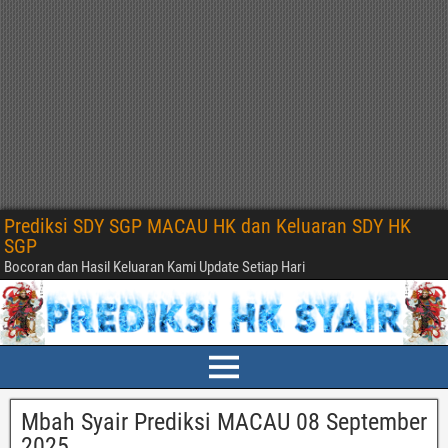
Prediksi SDY SGP MACAU HK dan Keluaran SDY HK
SGP
Bocoran dan Hasil Keluaran Kami Update Setiap Hari
Mbah Syair Prediksi MACAU 08 September
2025