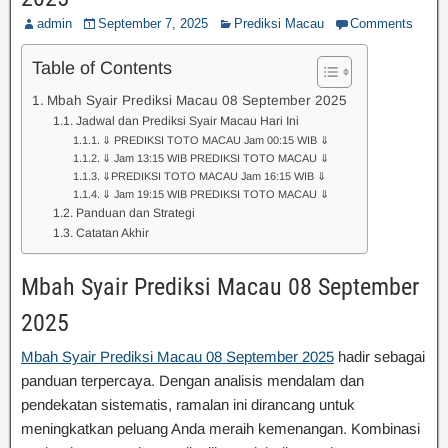
admin
September 7, 2025
Prediksi Macau
Comments
Table of Contents
Mbah Syair Prediksi Macau 08 September 2025
Jadwal dan Prediksi Syair Macau Hari Ini
⇓ PREDIKSI TOTO MACAU Jam 00:15 WIB ⇓
⇓ Jam 13:15 WIB PREDIKSI TOTO MACAU ⇓
⇓PREDIKSI TOTO MACAU Jam 16:15 WIB ⇓
⇓ Jam 19:15 WIB PREDIKSI TOTO MACAU ⇓
Panduan dan Strategi
Catatan Akhir
Mbah Syair Prediksi Macau 08 September
2025
Mbah Syair Prediksi Macau 08 September 2025
hadir sebagai
panduan terpercaya. Dengan analisis mendalam dan
pendekatan sistematis, ramalan ini dirancang untuk
meningkatkan peluang Anda meraih kemenangan. Kombinasi