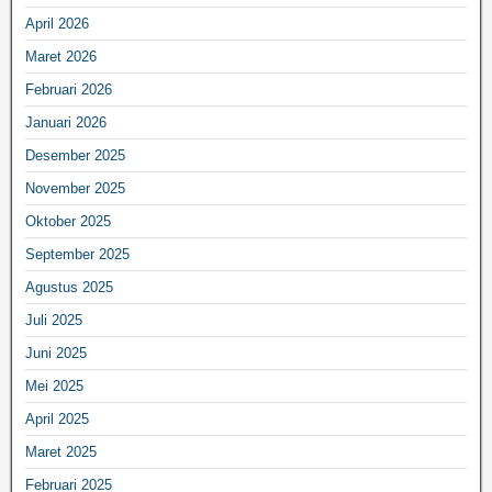
April 2026
Maret 2026
Februari 2026
Januari 2026
Desember 2025
November 2025
Oktober 2025
September 2025
Agustus 2025
Juli 2025
Juni 2025
Mei 2025
April 2025
Maret 2025
Februari 2025