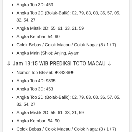
Angka Top 3D: 453
Angka Top 2D (Bolak-Balik): 02, 79, 83, 08, 36, 57, 05,
82, 54, 27
Angka Mistik 2D: 55, 61, 33, 21, 59
Angka Kembar: 54, 90
Colok Bebas / Colok Macau / Colok Naga: (8 / 1 / 7)
Angka Main (Shio): Anjing, Ayam
⇓ Jam 13:15 WIB PREDIKSI TOTO MACAU ⇓
Nomor Top BB-set: ✹34288✹
Angka Top 4D: 9835
Angka Top 3D: 453
Angka Top 2D (Bolak-Balik): 02, 79, 83, 08, 36, 57, 05,
82, 54, 27
Angka Mistik 2D: 55, 61, 33, 21, 59
Angka Kembar: 54, 90
Colok Bebas / Colok Macau / Colok Naga: (8 / 1 / 7)