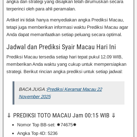
angka dan strategi yang disajikan telah dirumuskan secara
terperinci oleh para ahli peramalan.
Artikel ini tidak hanya menyediakan angka Prediksi Macau,
tetapi juga memberikan informasi waktu Prediksi Macau agar
Anda dapat memanfaatkan setiap peluang secara optimal.
Jadwal dan Prediksi Syair Macau Hari Ini
Prediksi Macau tersedia setiap hari tepat pukul 12.09 WIB,
memberikan Anda waktu yang cukup untuk mempersiapkan
strategi. Berikut rincian angka prediksi untuk setiap jadwal:
BACA JUGA :
Prediksi Keramat Macau 22
November 2025
⇓ PREDIKSI TOTO MACAU Jam 00:15 WIB ⇓
Nomor Top BB-set: ✹74675✹
Angka Top 4D: 5236