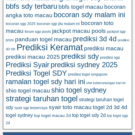
bbfs sdy terbaru
bbfs togel macau
bocoran
bocoran sdy malam ini
angka toto macau
bocoran toto
bocoran sgp 2025
bocoran sgp jitu malam ini
macau
jackpot macau pools
forum sgp pools
jackpot sgp
prediksi 3d 4d
panduan togel macau
prize
prediksi
Prediksi Keramat
prediksi macau
3D HK
prediksi sdy
prediksi macau 2025
prediksi sgp
prediksi sydney 2025
Prediksi Syair
Prediksi Togel SDY
prediksi togel singapore
ramalan togel sdy hari ini
shio keberuntungan hari ini
shio togel sydney
shio togel macau
strategi taruhan togel
strategi taruhan togel
syair toto macau
togel 2d 3d 4d
sdy
syair sgp terpercaya
togel sydney
top togel sdy 2d
top togel macau 2d
top togel sgp
2d