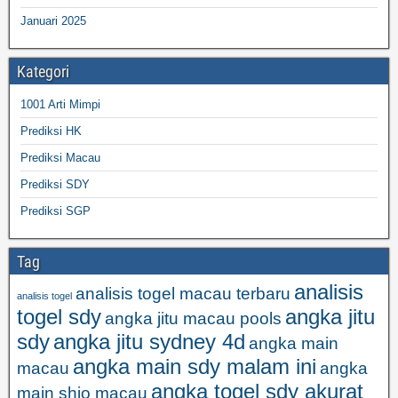
Januari 2025
Kategori
1001 Arti Mimpi
Prediksi HK
Prediksi Macau
Prediksi SDY
Prediksi SGP
Tag
analisis
analisis togel macau terbaru
analisis togel
togel sdy
angka jitu
angka jitu macau pools
sdy
angka jitu sydney 4d
angka main
angka main sdy malam ini
macau
angka
angka togel sdy akurat
main shio macau