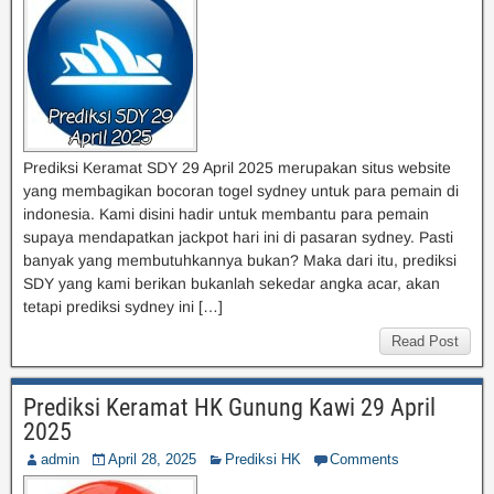
Prediksi Keramat SDY 29 April 2025 merupakan situs website
yang membagikan bocoran togel sydney untuk para pemain di
indonesia. Kami disini hadir untuk membantu para pemain
supaya mendapatkan jackpot hari ini di pasaran sydney. Pasti
banyak yang membutuhkannya bukan? Maka dari itu, prediksi
SDY yang kami berikan bukanlah sekedar angka acar, akan
tetapi prediksi sydney ini […]
Read Post
Prediksi Keramat HK Gunung Kawi 29 April
2025
admin
April 28, 2025
Prediksi HK
Comments