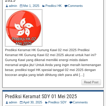
admin
Mei 1, 2025
Prediksi HK
Comments
Prediksi Keramat HK Gunung Kawi 02 mei 2025 Prediksi
Keramat HK Gunung Kawi 02 mei 2025 akurat untuk hari ini?
Gunung Kawi yang dikenal memiliki energi mistis dalam
meramal angka jitu! Untuk Anda yang ingin meraih kemenangan
besar, prediksi togel HK spesial tanggal 02 mei 2025 dengan
bocoran angka yang telah dihitung oleh para ahli […]
Read Post
Prediksi Keramat SDY 01 Mei 2025
admin
April 30, 2025
Prediksi SDY
Comments