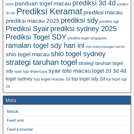
prediksi 3d 4d
panduan togel macau
prize
prediksi
Prediksi Keramat
prediksi macau
3D HK
prediksi sdy
prediksi macau 2025
prediksi sgp
prediksi sydney 2025
Prediksi Syair
Prediksi Togel SDY
prediksi togel singapore
ramalan togel sdy hari ini
shio keberuntungan hari ini
shio togel sydney
shio togel macau
strategi taruhan togel
strategi taruhan togel
syair toto macau
togel 2d 3d 4d
sdy
syair sgp terpercaya
togel sydney
top togel sdy 2d
top togel macau 2d
top togel sgp
2d
Meta
Masuk
Feed entri
Feed komentar