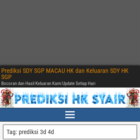
Prediksi SDY SGP MACAU HK dan Keluaran SDY HK
SGP
Bocoran dan Hasil Keluaran Kami Update Setiap Hari
Tag:
prediksi 3d 4d