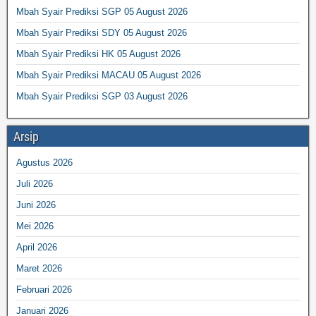
Mbah Syair Prediksi SGP 05 August 2026
Mbah Syair Prediksi SDY 05 August 2026
Mbah Syair Prediksi HK 05 August 2026
Mbah Syair Prediksi MACAU 05 August 2026
Mbah Syair Prediksi SGP 03 August 2026
Arsip
Agustus 2026
Juli 2026
Juni 2026
Mei 2026
April 2026
Maret 2026
Februari 2026
Januari 2026