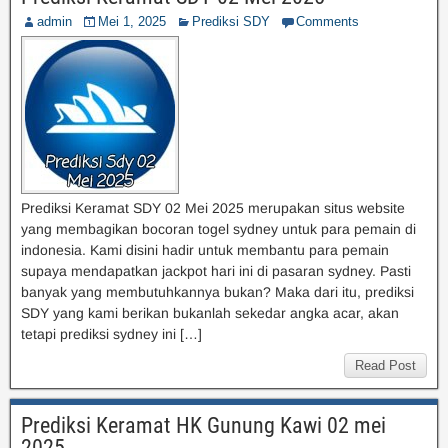
admin
Mei 1, 2025
Prediksi SDY
Comments
Prediksi Keramat SDY 02 Mei 2025 merupakan situs website
yang membagikan bocoran togel sydney untuk para pemain di
indonesia. Kami disini hadir untuk membantu para pemain
supaya mendapatkan jackpot hari ini di pasaran sydney. Pasti
banyak yang membutuhkannya bukan? Maka dari itu, prediksi
SDY yang kami berikan bukanlah sekedar angka acar, akan
tetapi prediksi sydney ini […]
Read Post
Prediksi Keramat HK Gunung Kawi 02 mei
2025