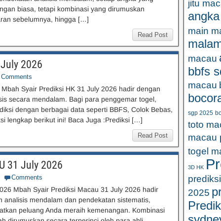
jitu ma
ungan biasa, tetapi kombinasi yang dirumuskan
angka 
uaran sebelumnya, hingga […]
main m
Read Post
malam 
macau
 July 2026
bbfs s
Comments
macau
 Mbah Syair Prediksi HK 31 July 2026 hadir dengan
bocor
lisis secara mendalam. Bagi para penggemar togel,
rediksi dengan berbagai data seperti BBFS, Colok Bebas,
sgp 2025
bo
i lengkap berikut ini! Baca Juga :Prediksi […]
toto ma
Read Post
macau 
togel m
Pr
U 31 July 2026
3D HK
Comments
prediks
p
026 Mbah Syair Prediksi Macau 31 July 2026 hadir
2025
 analisis mendalam dan pendekatan sistematis,
Predik
gkatkan peluang Anda meraih kemenangan. Kombinasi
sydne
ah dirumuskan secara terperinci oleh para ahli