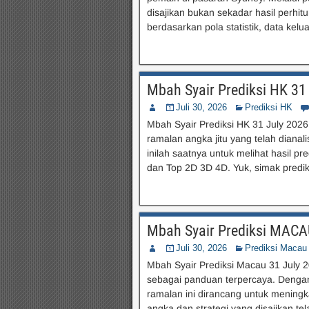
disajikan bukan sekadar hasil perhit
berdasarkan pola statistik, data kel
Mbah Syair Prediksi HK 31
Juli 30, 2026
Prediksi HK
Mbah Syair Prediksi HK 31 July 2026
ramalan angka jitu yang telah diana
inilah saatnya untuk melihat hasil p
dan Top 2D 3D 4D. Yuk, simak prediks
Mbah Syair Prediksi MACA
Juli 30, 2026
Prediksi Macau
Mbah Syair Prediksi Macau 31 July 2
sebagai panduan terpercaya. Dengan
ramalan ini dirancang untuk menin
angka dan strategi yang disajikan tel