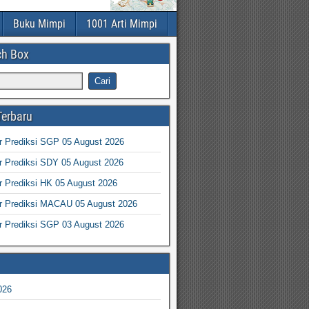
Buku Mimpi
1001 Arti Mimpi
ch Box
Terbaru
r Prediksi SGP 05 August 2026
r Prediksi SDY 05 August 2026
 Prediksi HK 05 August 2026
r Prediksi MACAU 05 August 2026
r Prediksi SGP 03 August 2026
026