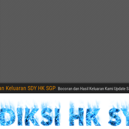
an Keluaran SDY HK SGP
Bocoran dan Hasil Keluaran Kami Update Se