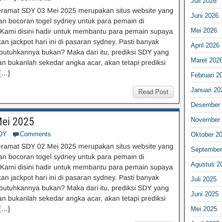
Juli 2026
eramat SDY 03 Mei 2025 merupakan situs website yang
Juni 2026
n bocoran togel sydney untuk para pemain di
Mei 2026
 Kami disini hadir untuk membantu para pemain supaya
n jackpot hari ini di pasaran sydney. Pasti banyak
April 2026
utuhkannya bukan? Maka dari itu, prediksi SDY yang
Maret 202
an bukanlah sekedar angka acar, akan tetapi prediksi
 […]
Februari 2
Januari 20
Read Post
Desember 
Mei 2025
November 
SDY
Comments
Oktober 2
eramat SDY 02 Mei 2025 merupakan situs website yang
September
n bocoran togel sydney untuk para pemain di
Agustus 2
 Kami disini hadir untuk membantu para pemain supaya
n jackpot hari ini di pasaran sydney. Pasti banyak
Juli 2025
utuhkannya bukan? Maka dari itu, prediksi SDY yang
Juni 2025
an bukanlah sekedar angka acar, akan tetapi prediksi
 […]
Mei 2025