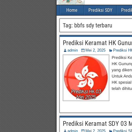
Home
Prediksi SDY
Predi
Tag:
bbfs sdy terbaru
Prediksi Keramat HK Gunu
admin
Mei 2, 2025
Prediksi H
Prediksi 
HK Gunung 
yang diken
Untuk Anda
HK spesia
telah dihit
Prediksi Keramat SDY 03 
admin
Mei 2, 2025
Prediksi 