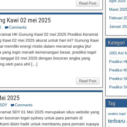
April 2025
Read Post
Maret 202
Februari 2
ng Kawi 02 mei 2025
Januari 20
K
Comments
Keramat HK Gunung Kawi 02 mei 2025 Prediksi Keramat
Kawi 02 mei 2025 akurat untuk hari ini? Gunung Kawi
Kategori
al memiliki energi mistis dalam meramal angka jitu!
 yang ingin meraih kemenangan besar, prediksi togel
1001 Arti 
l tanggal 02 mei 2025 dengan bocoran angka yang
Prediksi H
ung oleh para ahli […]
Prediksi 
Prediksi 
Read Post
Prediksi 
Mei 2025
Tag
 SDY
Comments
eramat SDY 01 Mei 2025 merupakan situs website yang
analisis togel
n bocoran togel sydney untuk para pemain di
terbaru
 Kami disini hadir untuk membantu para pemain supaya