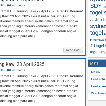
SDY
 HK
Comments
pr
eramat HK Gunung Kawi 29 April 2025 Prediksi Keramat
togel s
Kawi 29 April 2025 akurat untuk hari ini? Gunung
shio 
ini
dikenal memiliki energi mistis dalam meramal angka
sydne
k Anda yang ingin meraih kemenangan besar, prediksi
pesial tanggal 29 April 2025 dengan bocoran angka
togel
s
dihitung oleh para ahli […]
terpercaya
4d
togel
Read Post
togel sdy
Meta
g Kawi 28 April 2025
 HK
Comments
Masuk
eramat HK Gunung Kawi 28 April 2025 Prediksi Keramat
Feed entri
Kawi 28 April 2025 akurat untuk hari ini? Gunung
dikenal memiliki energi mistis dalam meramal angka
Feed kome
k Anda yang ingin meraih kemenangan besar, prediksi
WordPress
pesial tanggal 28 April 2025 dengan bocoran angka
dihitung oleh para ahli […]