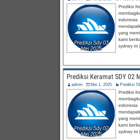
Prediksi K
membagika
indonesia.
mendapatka
yang memb
kami berik
sydney ini
Prediksi Keramat SDY 02 
admin
Mei 1, 2025
Prediksi 
Prediksi K
membagika
indonesia.
mendapatka
yang memb
kami berik
sydney ini