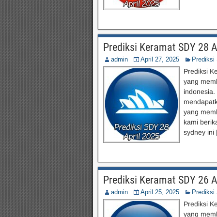
Prediksi Keramat SDY 28 A
admin
April 27, 2025
Prediksi
Prediksi K
yang memb
indonesia.
mendapatka
yang memb
kami berik
sydney ini
Prediksi Keramat SDY 26 A
admin
April 25, 2025
Prediksi
Prediksi K
yang memb