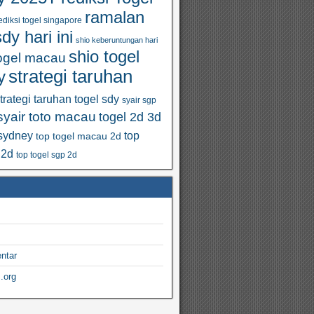
ramalan
ediksi togel singapore
dy hari ini
shio keberuntungan hari
shio togel
togel macau
strategi taruhan
y
trategi taruhan togel sdy
syair sgp
syair toto macau
togel 2d 3d
 sydney
top
top togel macau 2d
 2d
top togel sgp 2d
ntar
.org