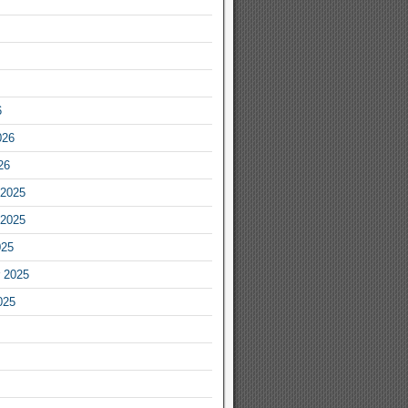
6
026
26
2025
2025
025
 2025
025