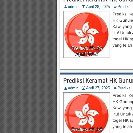
admin
April 28, 2025
Prediksi
Prediksi K
HK Gunung 
Kawi yang 
jitu! Untu
togel HK s
yang telah 
Prediksi Keramat HK Gunun
admin
April 27, 2025
Prediksi
Prediksi K
HK Gunung 
Kawi yang 
jitu! Untu
togel HK s
yang telah 