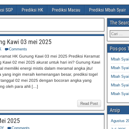
ksi SGP
Prediksi HK
Prediksi Macau
Prediksi Mbah Syair
The Sear
ng Kawi 03 mei 2025
Pos-pos 
K
Comments
Keramat HK Gunung Kawi 03 mei 2025 Prediksi Keramat
Mbah Syai
Kawi 02 mei 2025 akurat untuk hari ini? Gunung Kawi
Mbah Syai
al memiliki energi mistis dalam meramal angka jitu!
 yang ingin meraih kemenangan besar, prediksi togel
Mbah Syair
l tanggal 02 mei 2025 dengan bocoran angka yang
Mbah Syai
ung oleh para ahli […]
Mbah Syai
Read Post
Arsip
Mei 2025
Agustus 2
SDY
Comments