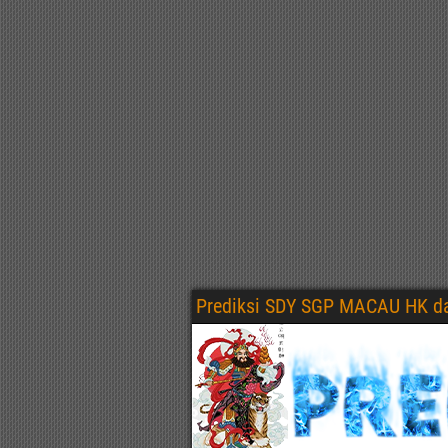
Prediksi SDY SGP MACAU HK d