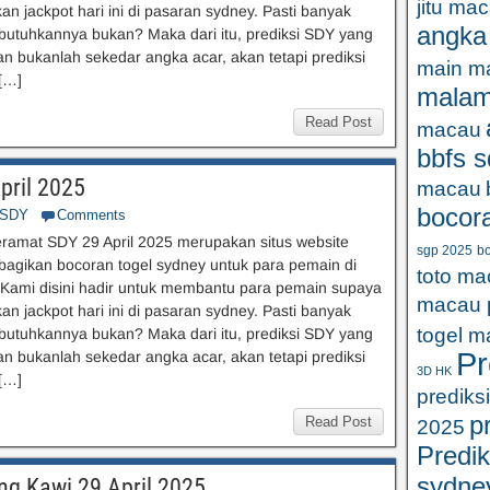
jitu ma
n jackpot hari ini di pasaran sydney. Pasti banyak
angka 
utuhkannya bukan? Maka dari itu, prediksi SDY yang
an bukanlah sekedar angka acar, akan tetapi prediksi
main m
 […]
malam 
Read Post
macau
bbfs s
pril 2025
macau
bocor
 SDY
Comments
eramat SDY 29 April 2025 merupakan situs website
sgp 2025
bo
agikan bocoran togel sydney untuk para pemain di
toto ma
 Kami disini hadir untuk membantu para pemain supaya
macau 
n jackpot hari ini di pasaran sydney. Pasti banyak
togel m
utuhkannya bukan? Maka dari itu, prediksi SDY yang
Pr
an bukanlah sekedar angka acar, akan tetapi prediksi
3D HK
 […]
prediks
p
Read Post
2025
Predik
sydne
g Kawi 29 April 2025