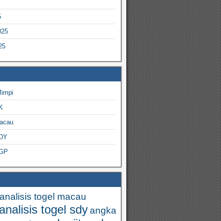
5
025
25
Mimpi
K
Macau
SDY
SGP
analisis togel macau
analisis togel sdy
angka