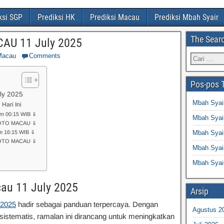
ksi SGP
Prediksi HK
Prediksi Macau
Prediksi Mbah Syair
The Sear
CAU 11 July 2025
Macau
Comments
Pos-pos 
ly 2025
Mbah Syai
Hari Ini
 00:15 WIB ⇓
Mbah Syai
TOTO MACAU ⇓
 16:15 WIB ⇓
Mbah Syair
TOTO MACAU ⇓
Mbah Syai
Mbah Syai
cau 11 July 2025
Arsip
 2025
hadir sebagai panduan terpercaya. Dengan
Agustus 2
istematis, ramalan ini dirancang untuk meningkatkan