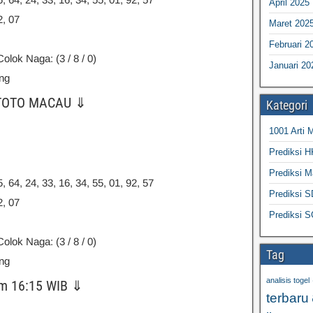
April 2025
2, 07
Maret 202
Februari 2
lok Naga: (3 / 8 / 0)
Januari 20
ing
 TOTO MACAU ⇓
Kategori
1001 Arti 
Prediksi H
Prediksi 
 64, 24, 33, 16, 34, 55, 01, 92, 57
Prediksi 
2, 07
Prediksi 
lok Naga: (3 / 8 / 0)
Tag
ing
analisis togel
m 16:15 WIB ⇓
terbaru