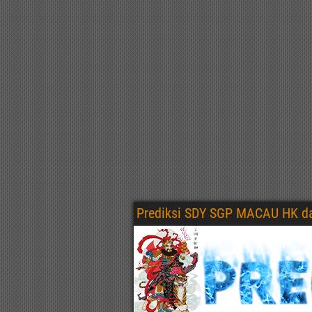
Prediksi SDY SGP MACAU HK d