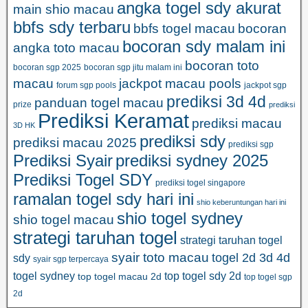
angka togel sdy akurat
main shio macau
bbfs sdy terbaru
bbfs togel macau
bocoran
bocoran sdy malam ini
angka toto macau
bocoran toto
bocoran sgp 2025
bocoran sgp jitu malam ini
macau
jackpot macau pools
forum sgp pools
jackpot sgp
prediksi 3d 4d
panduan togel macau
prize
prediksi
Prediksi Keramat
prediksi macau
3D HK
prediksi sdy
prediksi macau 2025
prediksi sgp
prediksi sydney 2025
Prediksi Syair
Prediksi Togel SDY
prediksi togel singapore
ramalan togel sdy hari ini
shio keberuntungan hari ini
shio togel sydney
shio togel macau
strategi taruhan togel
strategi taruhan togel
syair toto macau
togel 2d 3d 4d
sdy
syair sgp terpercaya
togel sydney
top togel sdy 2d
top togel macau 2d
top togel sgp
2d