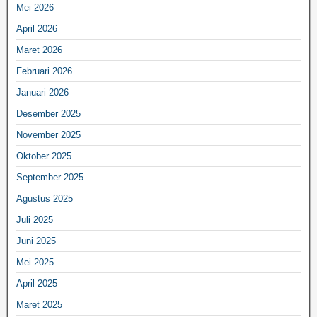
Mei 2026
April 2026
Maret 2026
Februari 2026
Januari 2026
Desember 2025
November 2025
Oktober 2025
September 2025
Agustus 2025
Juli 2025
Juni 2025
Mei 2025
April 2025
Maret 2025