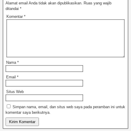
Alamat email Anda tidak akan dipublikasikan.
Ruas yang wajib
ditandai
*
Komentar
*
Nama
*
Email
*
Situs Web
Simpan nama, email, dan situs web saya pada peramban ini untuk
komentar saya berikutnya.