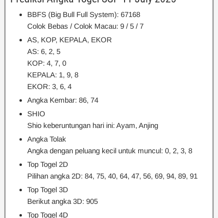
BBFS (Big Bull Full System): 67168
Colok Bebas / Colok Macau: 9 / 5 / 7
AS, KOP, KEPALA, EKOR
AS: 6, 2, 5
KOP: 4, 7, 0
KEPALA: 1, 9, 8
EKOR: 3, 6, 4
Angka Kembar: 86, 74
SHIO
Shio keberuntungan hari ini: Ayam, Anjing
Angka Tolak
Angka dengan peluang kecil untuk muncul: 0, 2, 3, 8
Top Togel 2D
Pilihan angka 2D: 84, 75, 40, 64, 47, 56, 69, 94, 89, 91
Top Togel 3D
Berikut angka 3D: 905
Top Togel 4D