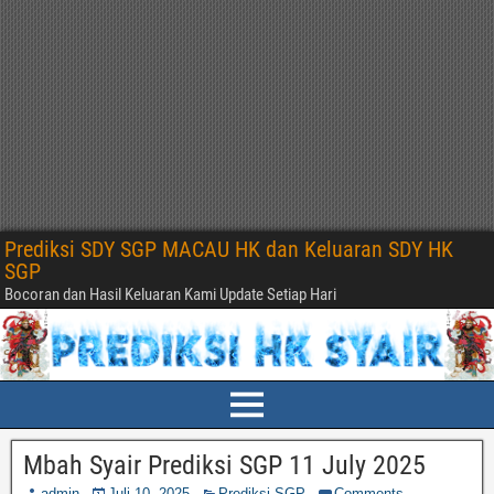
Prediksi SDY SGP MACAU HK dan Keluaran SDY HK
SGP
Bocoran dan Hasil Keluaran Kami Update Setiap Hari
Mbah Syair Prediksi SGP 11 July 2025
admin
Juli 10, 2025
Prediksi SGP
Comments