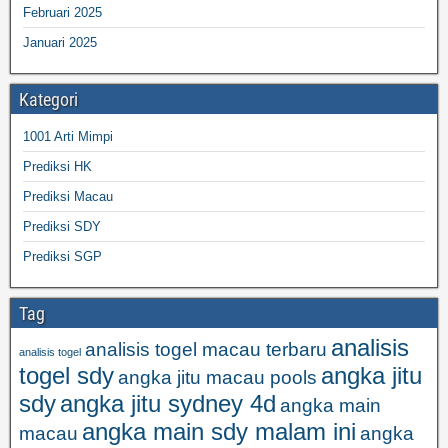
Februari 2025
Januari 2025
Kategori
1001 Arti Mimpi
Prediksi HK
Prediksi Macau
Prediksi SDY
Prediksi SGP
Tag
analisis
analisis togel macau terbaru
analisis togel
togel sdy
angka jitu
angka jitu macau pools
sdy
angka jitu sydney 4d
angka main
angka main sdy malam ini
macau
angka