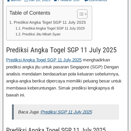
Table of Contents
Prediksi Angka Togel SGP 11 July 2025
Prediksi Angka Togel SGP 11 July 2025
Prediksi Jitu Mbah Syair
Prediksi Angka Togel SGP 11 July 2025
Prediksi Angka Togel SGP 11 July 2025
menghadirkan
prediksi angka jitu untuk pasaran Singapore (SGP) Dengan
analisis mendalam berdasarkan pola keluaran sebelumnya,
angka-angka berikut dipercaya memiliki peluang besar untuk
membawa keberuntungan. Simak prediksi lengkapnya di
bawah ini.
Baca Juga :
Prediksi SGP 11 July 2025
Prediksi Angka Togel SGP 11 July 2025