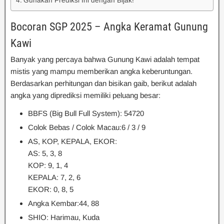
Gunakan Prediksi Ini dengan Bijak!
Bocoran SGP 2025 – Angka Keramat Gunung
Kawi
Banyak yang percaya bahwa Gunung Kawi adalah tempat
mistis yang mampu memberikan angka keberuntungan.
Berdasarkan perhitungan dan bisikan gaib, berikut adalah
angka yang diprediksi memiliki peluang besar:
BBFS (Big Bull Full System): 54720
Colok Bebas / Colok Macau:6 / 3 / 9
AS, KOP, KEPALA, EKOR:
AS: 5, 3, 8
KOP: 9, 1, 4
KEPALA: 7, 2, 6
EKOR: 0, 8, 5
Angka Kembar:44, 88
SHIO: Harimau, Kuda