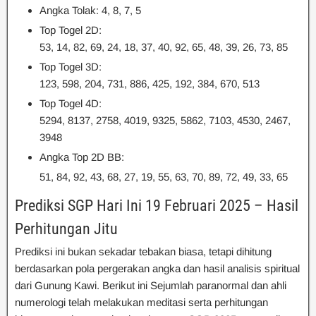
Angka Tolak: 4, 8, 7, 5
Top Togel 2D:
53, 14, 82, 69, 24, 18, 37, 40, 92, 65, 48, 39, 26, 73, 85
Top Togel 3D:
123, 598, 204, 731, 886, 425, 192, 384, 670, 513
Top Togel 4D:
5294, 8137, 2758, 4019, 9325, 5862, 7103, 4530, 2467,
3948
Angka Top 2D BB:
51, 84, 92, 43, 68, 27, 19, 55, 63, 70, 89, 72, 49, 33, 65
Prediksi SGP Hari Ini 19 Februari 2025 – Hasil
Perhitungan Jitu
Prediksi ini bukan sekadar tebakan biasa, tetapi dihitung
berdasarkan pola pergerakan angka dan hasil analisis spiritual
dari Gunung Kawi. Berikut ini Sejumlah paranormal dan ahli
numerologi telah melakukan meditasi serta perhitungan