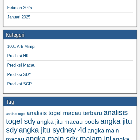
Februari 2025
Januari 2025
Kategori
1001 Arti Mimpi
Prediksi HK
Prediksi Macau
Prediksi SDY
Prediksi SGP
Tag
analisis
analisis togel macau terbaru
analisis togel
togel sdy
angka jitu
angka jitu macau pools
sdy
angka jitu sydney 4d
angka main
angka main sdy malam ini
macau
angka