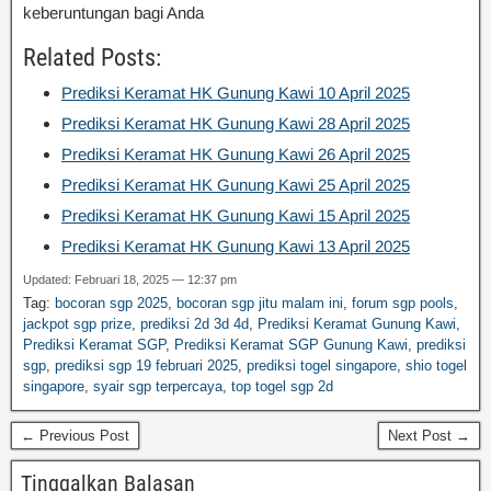
keberuntungan bagi Anda
Related Posts:
Prediksi Keramat HK Gunung Kawi 10 April 2025
Prediksi Keramat HK Gunung Kawi 28 April 2025
Prediksi Keramat HK Gunung Kawi 26 April 2025
Prediksi Keramat HK Gunung Kawi 25 April 2025
Prediksi Keramat HK Gunung Kawi 15 April 2025
Prediksi Keramat HK Gunung Kawi 13 April 2025
Updated: Februari 18, 2025 — 12:37 pm
Tag:
bocoran sgp 2025
,
bocoran sgp jitu malam ini
,
forum sgp pools
,
jackpot sgp prize
,
prediksi 2d 3d 4d
,
Prediksi Keramat Gunung Kawi
,
Prediksi Keramat SGP
,
Prediksi Keramat SGP Gunung Kawi
,
prediksi
sgp
,
prediksi sgp 19 februari 2025
,
prediksi togel singapore
,
shio togel
singapore
,
syair sgp terpercaya
,
top togel sgp 2d
← Previous Post
Next Post →
Tinggalkan Balasan