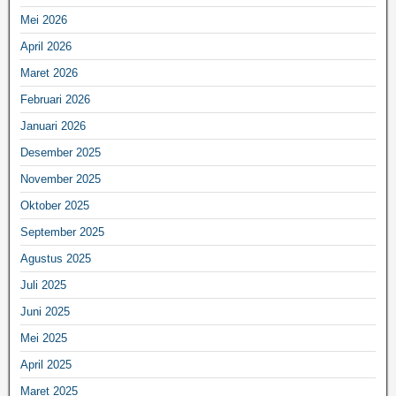
Mei 2026
April 2026
Maret 2026
Februari 2026
Januari 2026
Desember 2025
November 2025
Oktober 2025
September 2025
Agustus 2025
Juli 2025
Juni 2025
Mei 2025
April 2025
Maret 2025