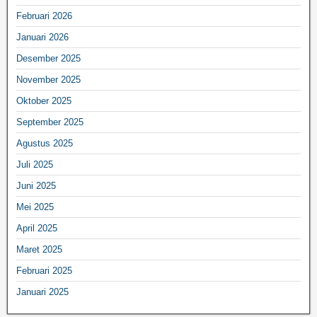
Februari 2026
Januari 2026
Desember 2025
November 2025
Oktober 2025
September 2025
Agustus 2025
Juli 2025
Juni 2025
Mei 2025
April 2025
Maret 2025
Februari 2025
Januari 2025