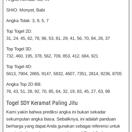
SHIO: Monyet, Babi
Angka Tolak: 3, 9, 5, 7
Top Togel 2D:
31, 24, 45, 62, 78, 96, 53, 81, 29, 41, 56, 70, 84, 26, 37
Top Togel 3D:
732, 460, 195, 378, 562, 709, 853, 412, 684, 921
Top Togel 4D:
5613, 7904, 2865, 9147, 5832, 4607, 7351, 2814, 9236, 8705
Angka Top 2D BB:
76, 43, 51, 28, 92, 70, 85, 64, 32, 19, 83, 45, 27, 63, 98
Togel SDY Keramat Paling Jitu
Kami yakin bahwa prediksi angka ini bukan sekadar
sekumpulan angka biasa. Sebaliknya, ini adalah panduan
berharga yang dapat Anda gunakan sebagai referensi untuk