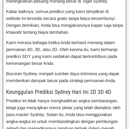
meningkatkan peluang menang besar di Togel Sydney.
Kabar baiknya, semua prediksi yang kami tampilkan di
website ini tersedia secara gratis tanpa biaya tersembunyi.
Dengan demikian, Anda bisa mengaksesnya kapan saja tanpa
khawatir tentang biaya tambahan.
Kami merasa bahagia ketika Anda berhasil menang dalam
permainan 4D, 3D, atau 2D. Oleh karena itu, kami berharap
prediksi SDY yang kami sediakan dapat berkontribusi pada
kemenangan besar Anda.
Bocoran Sydney menjadi sumber daya istimewa yang dapat
memberikan dampak besar pada strategi permainan Anda.
Keunggulan Prediksi Sydney Hari Ini 2D 3D 4D
Prediksi ini tidak hanya menghadirkan angka sembarangan,
tetapi juga menyajikan nomor pintar yang telah dianalisis oleh
para master Sydney. Selain itu, Anda bisa menggunakan
angka-angka ini untuk membandingkan dengan perhitungan
pribadi dan menjadikannya panduan terbaik dalam meraih