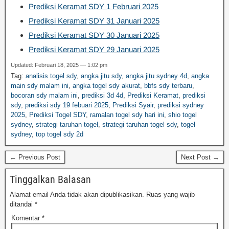
Prediksi Keramat SDY 1 Februari 2025
Prediksi Keramat SDY 31 Januari 2025
Prediksi Keramat SDY 30 Januari 2025
Prediksi Keramat SDY 29 Januari 2025
Updated: Februari 18, 2025 — 1:02 pm
Tag:
analisis togel sdy
,
angka jitu sdy
,
angka jitu sydney 4d
,
angka
main sdy malam ini
,
angka togel sdy akurat
,
bbfs sdy terbaru
,
bocoran sdy malam ini
,
prediksi 3d 4d
,
Prediksi Keramat
,
prediksi
sdy
,
prediksi sdy 19 febuari 2025
,
Prediksi Syair
,
prediksi sydney
2025
,
Prediksi Togel SDY
,
ramalan togel sdy hari ini
,
shio togel
sydney
,
strategi taruhan togel
,
strategi taruhan togel sdy
,
togel
sydney
,
top togel sdy 2d
← Previous Post
Next Post →
Tinggalkan Balasan
Alamat email Anda tidak akan dipublikasikan.
Ruas yang wajib
ditandai
*
Komentar
*