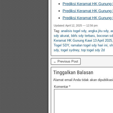
Prediksi Keramat HK Gunung K
Prediksi Keramat HK Gunung K
Prediksi Keramat HK Gunung K
Updated: April 12, 2025 — 12:56 pm
Tag:
analisis togel sdy
,
angka jitu sdy
,
a
sdy akurat
,
bbfs sdy terbaru
,
bocoran sd
Keramat HK Gunung Kawi 13 April 2025
Togel SDY
,
ramalan togel sdy hari ini
,
sh
sdy
,
togel sydney
,
top togel sdy 2d
← Previous Post
Tinggalkan Balasan
Alamat email Anda tidak akan dipublikas
Komentar
*