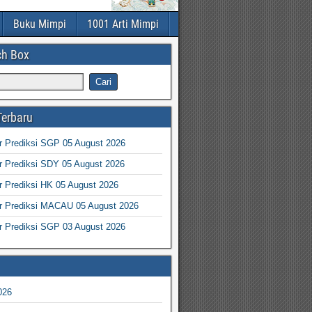
Buku Mimpi
1001 Arti Mimpi
ch Box
Terbaru
r Prediksi SGP 05 August 2026
r Prediksi SDY 05 August 2026
 Prediksi HK 05 August 2026
r Prediksi MACAU 05 August 2026
r Prediksi SGP 03 August 2026
026