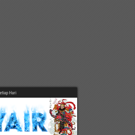
tiap Hari