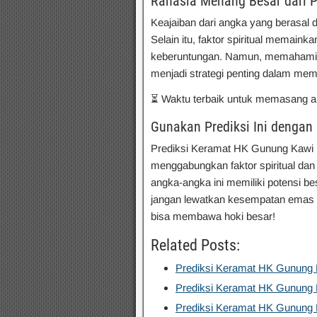
Rahasia Menang Besar dari 
Keajaiban dari angka yang berasal
Selain itu, faktor spiritual memai
keberuntungan. Namun, memahami 
menjadi strategi penting dalam mem
⏳ Waktu terbaik untuk memasang an
Gunakan Prediksi Ini dengan 
Prediksi Keramat HK Gunung Kawi 1
menggabungkan faktor spiritual dan
angka-angka ini memiliki potensi b
jangan lewatkan kesempatan emas i
bisa membawa hoki besar!
Related Posts:
Prediksi Keramat HK Gunung K
Prediksi Keramat HK Gunung K
Prediksi Keramat HK Gunung K