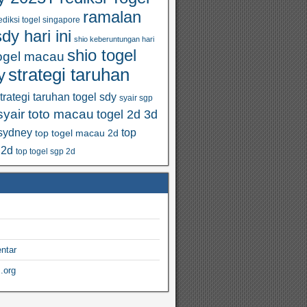
ramalan
ediksi togel singapore
dy hari ini
shio keberuntungan hari
shio togel
togel macau
strategi taruhan
y
trategi taruhan togel sdy
syair sgp
syair toto macau
togel 2d 3d
 sydney
top
top togel macau 2d
 2d
top togel sgp 2d
ntar
.org