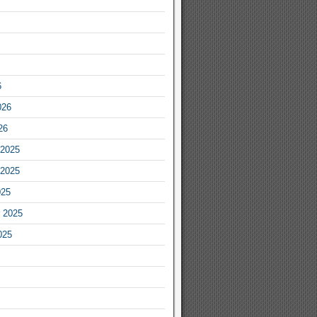
6
026
26
2025
2025
025
 2025
025