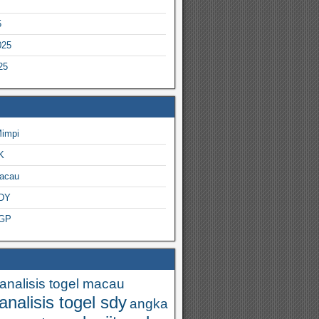
5
025
25
Mimpi
K
Macau
SDY
SGP
analisis togel macau
analisis togel sdy
angka