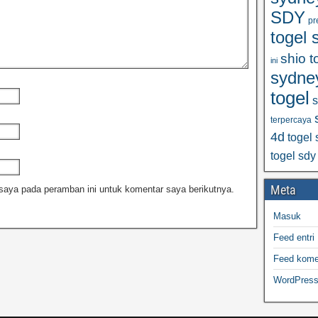
SDY
pr
togel s
shio 
ini
sydne
togel
s
terpercaya
4d
togel
togel sdy
Meta
saya pada peramban ini untuk komentar saya berikutnya.
Masuk
Feed entri
Feed kome
WordPress