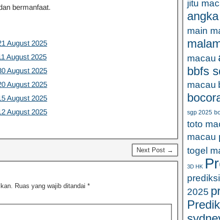
jitu ma
dan bermanfaat.
angka 
main m
malam 
1 August 2025
1 August 2025
macau
bbfs s
0 August 2025
macau
0 August 2025
bocor
5 August 2025
2 August 2025
sgp 2025
bo
toto ma
macau 
togel m
Next Post →
Pr
3D HK
prediks
ikan.
Ruas yang wajib ditandai
*
p
2025
Predik
sydne