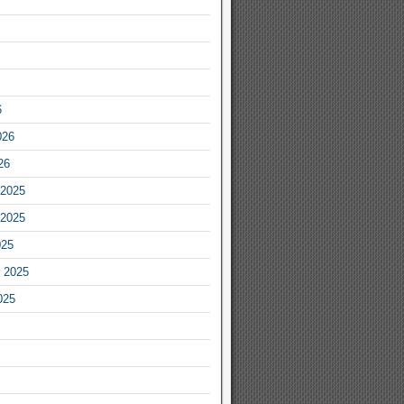
6
026
26
2025
2025
025
 2025
025