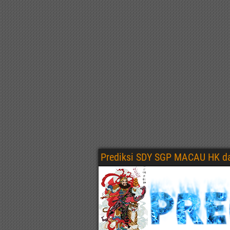
Prediksi SDY SGP MACAU HK d