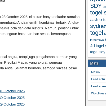
aga
SDY
pr
togel s
u 23 October 2025 ini bukan hanya sekadar ramalan,
shio 
ini
t membantu Anda memilih kombinasi terbaik. Angka-
sydne
nalisis pola dan data historis. Namun, penting untuk
togel
s
an mengatur batas taruhan sesuai kemampuan
terpercaya
4d
togel
togel sdy
oal angka, tetapi juga pengalaman bermain yang
n Prediksi Macau yang akurat, semoga
Meta
ada Anda. Selamat bermain, semoga sukses besar
Masuk
Feed entri
Feed kome
31 October 2025
WordPress
30 October 2025
29 October 2025