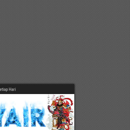
tiap Hari