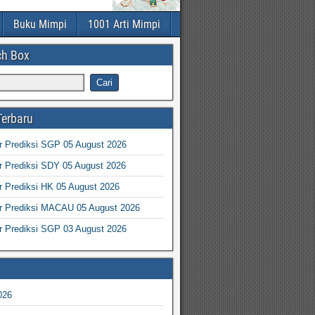
Buku Mimpi
1001 Arti Mimpi
ch Box
Terbaru
r Prediksi SGP 05 August 2026
r Prediksi SDY 05 August 2026
 Prediksi HK 05 August 2026
r Prediksi MACAU 05 August 2026
r Prediksi SGP 03 August 2026
026