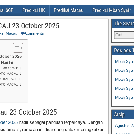
ksi SGP
Prediksi HK
Prediksi Macau
Prediksi Mbah Syair
The Sear
CAU 23 October 2025
iksi Macau
Comments
Pos-pos 
ctober 2025
Mbah Syai
Hari Ini
 00:15 WIB ⇓
Mbah Syai
TOTO MACAU ⇓
 16:15 WIB ⇓
Mbah Syair
TOTO MACAU ⇓
Mbah Syai
Mbah Syai
cau 23 October 2025
Arsip
ober 2025
hadir sebagai panduan terpercaya. Dengan
Agustus 2
istematis, ramalan ini dirancang untuk meningkatkan