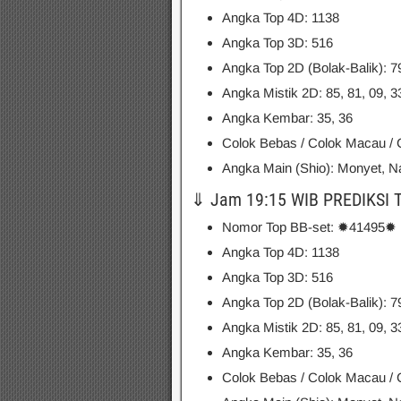
Angka Top 4D: 1138
Angka Top 3D: 516
Angka Top 2D (Bolak-Balik): 79,
Angka Mistik 2D: 85, 81, 09, 3
Angka Kembar: 35, 36
Colok Bebas / Colok Macau / Co
Angka Main (Shio): Monyet, N
⇓ Jam 19:15 WIB PREDIKSI
Nomor Top BB-set: ✹41495✹
Angka Top 4D: 1138
Angka Top 3D: 516
Angka Top 2D (Bolak-Balik): 79,
Angka Mistik 2D: 85, 81, 09, 3
Angka Kembar: 35, 36
Colok Bebas / Colok Macau / Co