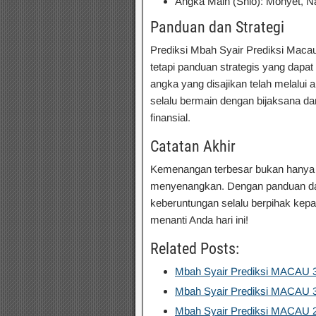
Angka Main (Shio): Monyet, N
Panduan dan Strategi
Prediksi Mbah Syair Prediksi Maca
tetapi panduan strategis yang dapa
angka yang disajikan telah melalui a
selalu bermain dengan bijaksana d
finansial.
Catatan Akhir
Kemenangan terbesar bukan hanya s
menyenangkan. Dengan panduan da
keberuntungan selalu berpihak kep
menanti Anda hari ini!
Related Posts:
Mbah Syair Prediksi MACAU 
Mbah Syair Prediksi MACAU 
Mbah Syair Prediksi MACAU 