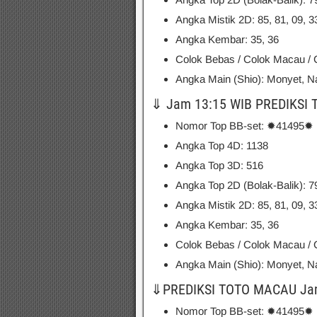
Angka Mistik 2D: 85, 81, 09, 3
Angka Kembar: 35, 36
Colok Bebas / Colok Macau / Co
Angka Main (Shio): Monyet, N
⇓ Jam 13:15 WIB PREDIKSI
Nomor Top BB-set: ✹41495✹
Angka Top 4D: 1138
Angka Top 3D: 516
Angka Top 2D (Bolak-Balik): 79,
Angka Mistik 2D: 85, 81, 09, 3
Angka Kembar: 35, 36
Colok Bebas / Colok Macau / Co
Angka Main (Shio): Monyet, N
⇓PREDIKSI TOTO MACAU Ja
Nomor Top BB-set: ✹41495✹