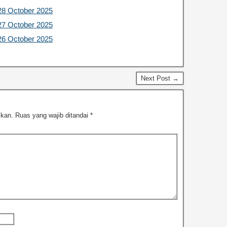
28 October 2025
27 October 2025
26 October 2025
Next Post →
ikan.
Ruas yang wajib ditandai
*