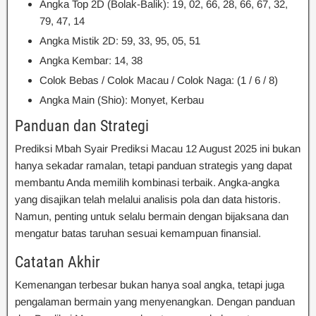
Angka Top 2D (Bolak-Balik): 19, 02, 66, 28, 66, 67, 32,
79, 47, 14
Angka Mistik 2D: 59, 33, 95, 05, 51
Angka Kembar: 14, 38
Colok Bebas / Colok Macau / Colok Naga: (1 / 6 / 8)
Angka Main (Shio): Monyet, Kerbau
Panduan dan Strategi
Prediksi Mbah Syair Prediksi Macau 12 August 2025 ini bukan
hanya sekadar ramalan, tetapi panduan strategis yang dapat
membantu Anda memilih kombinasi terbaik. Angka-angka
yang disajikan telah melalui analisis pola dan data historis.
Namun, penting untuk selalu bermain dengan bijaksana dan
mengatur batas taruhan sesuai kemampuan finansial.
Catatan Akhir
Kemenangan terbesar bukan hanya soal angka, tetapi juga
pengalaman bermain yang menyenangkan. Dengan panduan