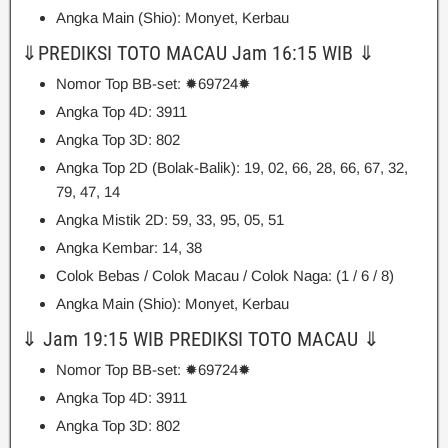
Angka Main (Shio): Monyet, Kerbau
⇓PREDIKSI TOTO MACAU Jam 16:15 WIB ⇓
Nomor Top BB-set: ✹69724✹
Angka Top 4D: 3911
Angka Top 3D: 802
Angka Top 2D (Bolak-Balik): 19, 02, 66, 28, 66, 67, 32,
79, 47, 14
Angka Mistik 2D: 59, 33, 95, 05, 51
Angka Kembar: 14, 38
Colok Bebas / Colok Macau / Colok Naga: (1 / 6 / 8)
Angka Main (Shio): Monyet, Kerbau
⇓ Jam 19:15 WIB PREDIKSI TOTO MACAU ⇓
Nomor Top BB-set: ✹69724✹
Angka Top 4D: 3911
Angka Top 3D: 802