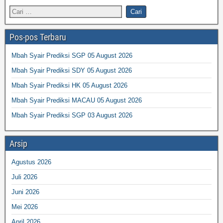
Pos-pos Terbaru
Mbah Syair Prediksi SGP 05 August 2026
Mbah Syair Prediksi SDY 05 August 2026
Mbah Syair Prediksi HK 05 August 2026
Mbah Syair Prediksi MACAU 05 August 2026
Mbah Syair Prediksi SGP 03 August 2026
Arsip
Agustus 2026
Juli 2026
Juni 2026
Mei 2026
April 2026