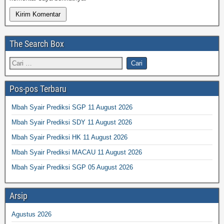
The Search Box
Pos-pos Terbaru
Mbah Syair Prediksi SGP 11 August 2026
Mbah Syair Prediksi SDY 11 August 2026
Mbah Syair Prediksi HK 11 August 2026
Mbah Syair Prediksi MACAU 11 August 2026
Mbah Syair Prediksi SGP 05 August 2026
Arsip
Agustus 2026