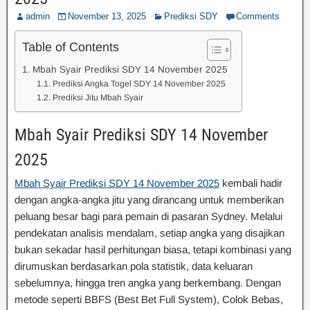
admin
November 13, 2025
Prediksi SDY
Comments
Table of Contents
Mbah Syair Prediksi SDY 14 November 2025
Prediksi Angka Togel SDY 14 November 2025
Prediksi Jitu Mbah Syair
Mbah Syair Prediksi SDY 14 November
2025
Mbah Syair Prediksi SDY 14 November 2025
kembali hadir
dengan angka-angka jitu yang dirancang untuk memberikan
peluang besar bagi para pemain di pasaran Sydney. Melalui
pendekatan analisis mendalam, setiap angka yang disajikan
bukan sekadar hasil perhitungan biasa, tetapi kombinasi yang
dirumuskan berdasarkan pola statistik, data keluaran
sebelumnya, hingga tren angka yang berkembang. Dengan
metode seperti BBFS (Best Bet Full System), Colok Bebas,