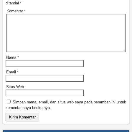
ditandai
*
Komentar
*
Nama
*
Email
*
Situs Web
Simpan nama, email, dan situs web saya pada peramban ini untuk
komentar saya berikutnya.