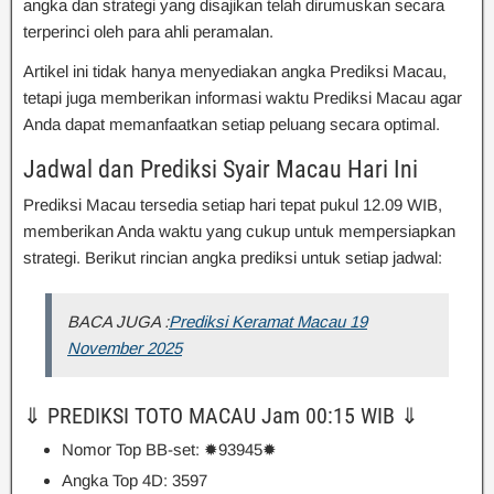
angka dan strategi yang disajikan telah dirumuskan secara
terperinci oleh para ahli peramalan.
Artikel ini tidak hanya menyediakan angka Prediksi Macau,
tetapi juga memberikan informasi waktu Prediksi Macau agar
Anda dapat memanfaatkan setiap peluang secara optimal.
Jadwal dan Prediksi Syair Macau Hari Ini
Prediksi Macau tersedia setiap hari tepat pukul 12.09 WIB,
memberikan Anda waktu yang cukup untuk mempersiapkan
strategi. Berikut rincian angka prediksi untuk setiap jadwal:
BACA JUGA :
Prediksi Keramat Macau 19
November 2025
⇓ PREDIKSI TOTO MACAU Jam 00:15 WIB ⇓
Nomor Top BB-set: ✹93945✹
Angka Top 4D: 3597