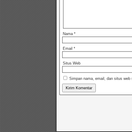
Nama
*
Email
*
Situs Web
Simpan nama, email, dan situs web 