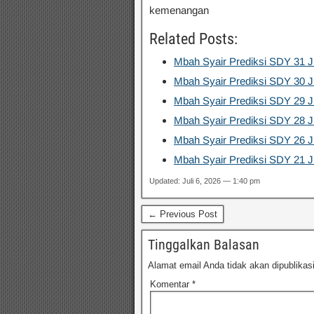
kemenangan
Related Posts:
Mbah Syair Prediksi SDY 31 J
Mbah Syair Prediksi SDY 30 J
Mbah Syair Prediksi SDY 29 J
Mbah Syair Prediksi SDY 28 J
Mbah Syair Prediksi SDY 26 J
Mbah Syair Prediksi SDY 21 J
Updated: Juli 6, 2026 — 1:40 pm
← Previous Post
Tinggalkan Balasan
Alamat email Anda tidak akan dipublikas
Komentar
*