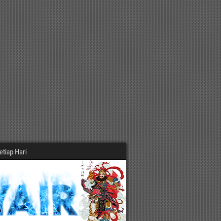
tiap Hari