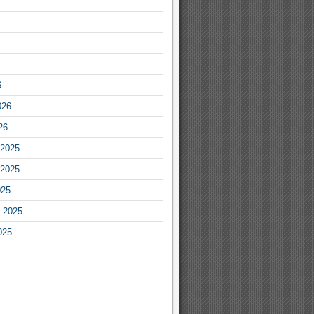
6
026
26
2025
2025
025
 2025
025