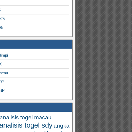
5
025
25
Mimpi
K
Macau
SDY
SGP
analisis togel macau
analisis togel sdy
angka