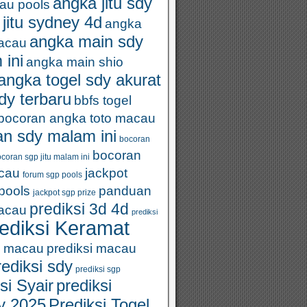
angka jitu sdy
cau pools
jitu sydney 4d
angka
angka main sdy
acau
ini
angka main shio
angka togel sdy akurat
dy terbaru
bbfs togel
bocoran angka toto macau
an sdy malam ini
bocoran
bocoran
coran sgp jitu malam ini
cau
jackpot
forum sgp pools
pools
panduan
jackpot sgp prize
prediksi 3d 4d
acau
prediksi
ediksi Keramat
i macau
prediksi macau
rediksi sdy
prediksi sgp
prediksi
si Syair
y 2025
Prediksi Togel