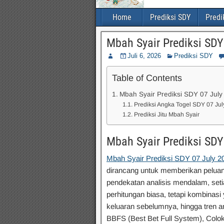
Home
Prediksi SDY
Predi
Mbah Syair Prediksi SDY
Juli 6, 2026
Prediksi SDY
Table of Contents
Mbah Syair Prediksi SDY 07 July
Prediksi Angka Togel SDY 07 Jul
Prediksi Jitu Mbah Syair
Mbah Syair Prediksi SDY
Mbah Syair Prediksi SDY 07 July 2
dirancang untuk memberikan peluan
pendekatan analisis mendalam, seti
perhitungan biasa, tetapi kombinasi
keluaran sebelumnya, hingga tren 
BBFS (Best Bet Full System), Colok