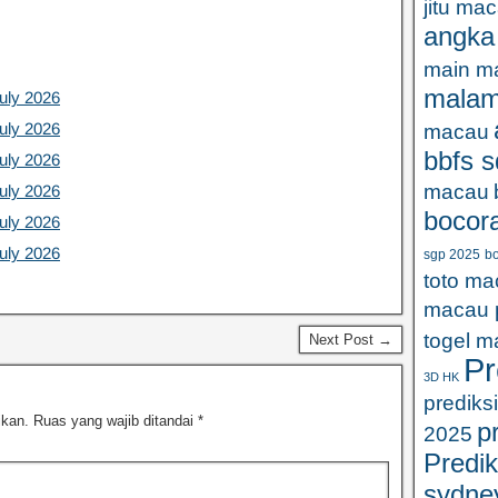
jitu ma
angka 
main m
malam 
uly 2026
uly 2026
macau
bbfs s
uly 2026
macau
uly 2026
bocor
uly 2026
uly 2026
sgp 2025
bo
toto ma
macau 
togel m
Next Post →
Pr
3D HK
prediks
ikan.
Ruas yang wajib ditandai
*
p
2025
Predik
sydne