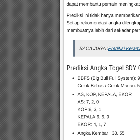
dapat membantu pemain meningkatk
Prediksi ini tidak hanya memberikan
Setiap rekomendasi angka dilengka
membuatnya lebih dari sekadar per
BACA JUGA :
Prediksi Keram
Prediksi Angka Togel SDY 
BBFS (Big Bull Full System): 
Colok Bebas / Colok Macau: 5 /
AS, KOP, KEPALA, EKOR
AS: 7, 2, 0
KOP:8, 3, 1
KEPALA:6, 5, 9
EKOR: 4, 1, 7
Angka Kembar : 38, 55