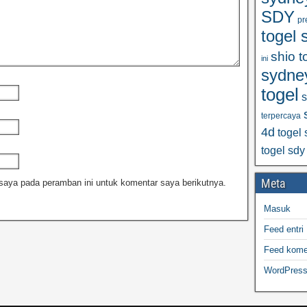
SDY
pr
togel s
shio 
ini
sydne
togel
s
terpercaya
4d
togel
togel sdy
Meta
saya pada peramban ini untuk komentar saya berikutnya.
Masuk
Feed entri
Feed kome
WordPress