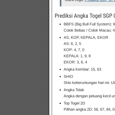
Prediksi Angka Togel SGP 
BBFS (Big Bull Full System): 
Colok Bebas / Colok Macau: 4 /
AS, KOP, KEPALA, EKOR
AS: 6, 2, 5
KOP: 4, 7, 0
KEPALA: 1, 9, 8
EKOR: 3, 6, 4
Angka Kembar: 15, 63
SHIO
Shio keberuntungan hari ini: U
Angka Tolak
Angka dengan peluang kecil unt
Top Togel 2D
Pilihan angka 2D: 56, 67, 84, 03