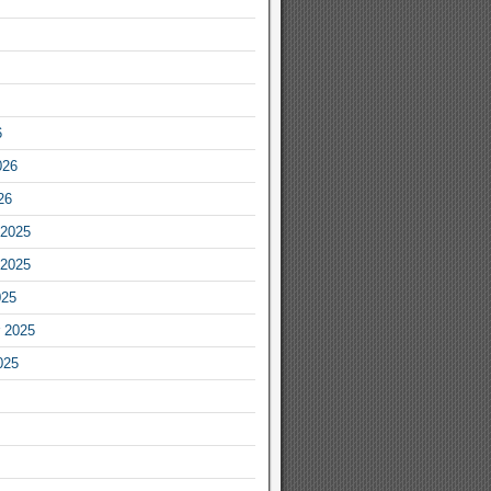
6
026
26
2025
2025
025
 2025
025