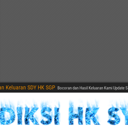
an Keluaran SDY HK SGP
Bocoran dan Hasil Keluaran Kami Update Se