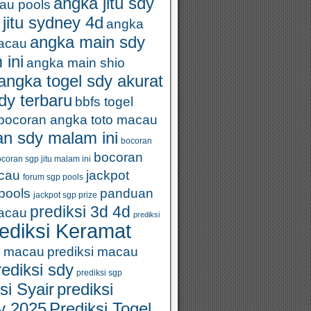
angka jitu sdy
cau pools
jitu sydney 4d
angka
angka main sdy
acau
ini
angka main shio
angka togel sdy akurat
dy terbaru
bbfs togel
bocoran angka toto macau
an sdy malam ini
bocoran
bocoran
coran sgp jitu malam ini
cau
jackpot
forum sgp pools
pools
panduan
jackpot sgp prize
prediksi 3d 4d
acau
prediksi
ediksi Keramat
i macau
prediksi macau
rediksi sdy
prediksi sgp
prediksi
si Syair
y 2025
Prediksi Togel