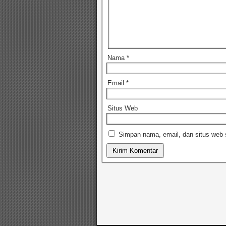
Nama
*
Email
*
Situs Web
Simpan nama, email, dan situs web 