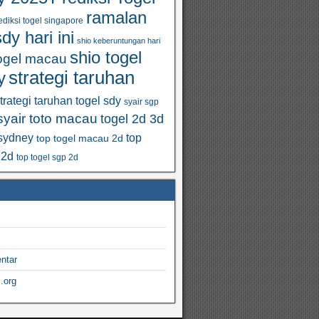
ramalan
ediksi togel singapore
dy hari ini
shio keberuntungan hari
shio togel
togel macau
strategi taruhan
y
trategi taruhan togel sdy
syair sgp
syair toto macau
togel 2d 3d
 sydney
top
top togel macau 2d
 2d
top togel sgp 2d
ntar
.org