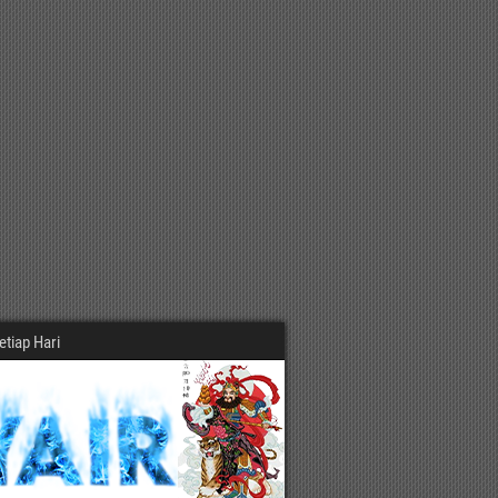
tiap Hari