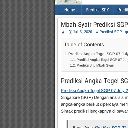
Home
Prediksi SDY
Predi
Mbah Syair Prediksi SGP
Juli 6, 2026
Prediksi SGP
Table of Contents
Prediksi Angka Togel SGP 07 Jul
Prediksi Angka Togel SGP 07 Jul
Prediksi Jitu Mbah Syair
Prediksi Angka Togel SG
Prediksi Angka Togel SGP 07 July 
Singapore (SGP) Dengan analisis 
angka-angka berikut dipercaya mem
Simak prediksi lengkapnya di bawah 
Baca Juga :
Prediksi SGP 07 