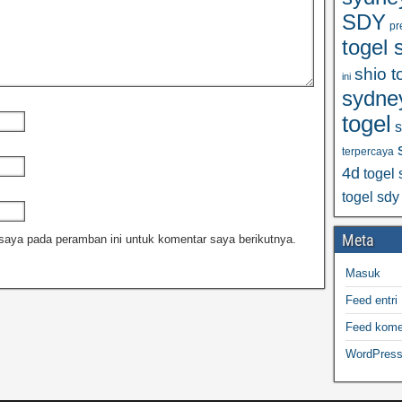
SDY
pr
togel s
shio 
ini
sydne
togel
s
terpercaya
4d
togel
togel sdy
Meta
saya pada peramban ini untuk komentar saya berikutnya.
Masuk
Feed entri
Feed kome
WordPress