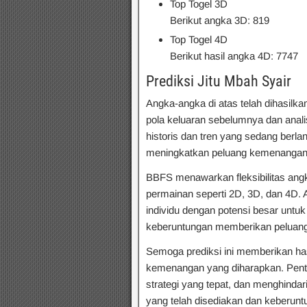
Top Togel 3D
Berikut angka 3D: 819
Top Togel 4D
Berikut hasil angka 4D: 7747
Prediksi Jitu Mbah Syair
Angka-angka di atas telah dihasilka
pola keluaran sebelumnya dan anal
historis dan tren yang sedang berla
meningkatkan peluang kemenangan 
BBFS menawarkan fleksibilitas angk
permainan seperti 2D, 3D, dan 4D.
individu dengan potensi besar unt
keberuntungan memberikan peluang 
Semoga prediksi ini memberikan h
kemenangan yang diharapkan. Penti
strategi yang tepat, dan menghinda
yang telah disediakan dan keberun