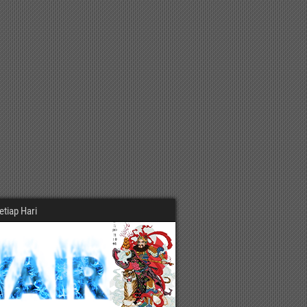
tiap Hari