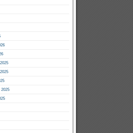
6
026
26
2025
2025
025
 2025
025