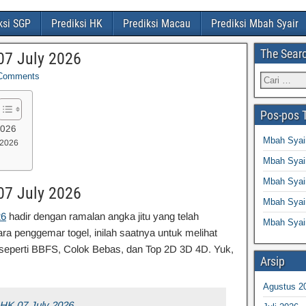
ksi SGP
Prediksi HK
Prediksi Macau
Prediksi Mbah Syair
The Sear
07 July 2026
Comments
Pos-pos 
2026
Mbah Syai
 2026
Mbah Syai
Mbah Syair
07 July 2026
Mbah Syai
26
hadir dengan ramalan angka jitu yang telah
Mbah Syai
ra penggemar togel, inilah saatnya untuk melihat
a seperti BBFS, Colok Bebas, dan Top 2D 3D 4D. Yuk,
Arsip
Agustus 2
 HK 07 July 2026