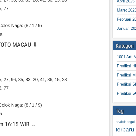
April 2025
5, 77
Maret 202
Februari 2
lok Naga: (8 / 1 / 9)
Januari 20
ga
 TOTO MACAU ⇓
Kategori
1001 Arti 
Prediksi H
Prediksi 
 27, 96, 35, 83, 20, 41, 36, 15, 28
Prediksi 
5, 77
Prediksi 
lok Naga: (8 / 1 / 9)
Tag
ga
analisis togel
m 16:15 WIB ⇓
terbaru