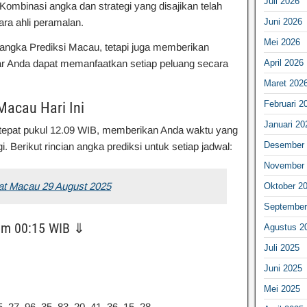
Juli 2026
mbinasi angka dan strategi yang disajikan telah
ara ahli peramalan.
Juni 2026
Mei 2026
n angka Prediksi Macau, tetapi juga memberikan
ar Anda dapat memanfaatkan setiap peluang secara
April 2026
Maret 202
Februari 2
Macau Hari Ini
Januari 20
i tepat pukul 12.09 WIB, memberikan Anda waktu yang
Desember 
 Berikut rincian angka prediksi untuk setiap jadwal:
November 
at Macau 29 August 2025
Oktober 2
September
m 00:15 WIB ⇓
Agustus 2
Juli 2025
Juni 2025
Mei 2025
 27, 96, 35, 83, 20, 41, 36, 15, 28