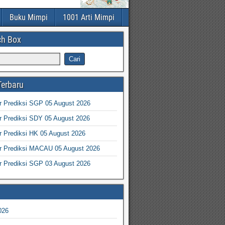
Buku Mimpi
1001 Arti Mimpi
ch Box
Terbaru
r Prediksi SGP 05 August 2026
r Prediksi SDY 05 August 2026
 Prediksi HK 05 August 2026
r Prediksi MACAU 05 August 2026
r Prediksi SGP 03 August 2026
026