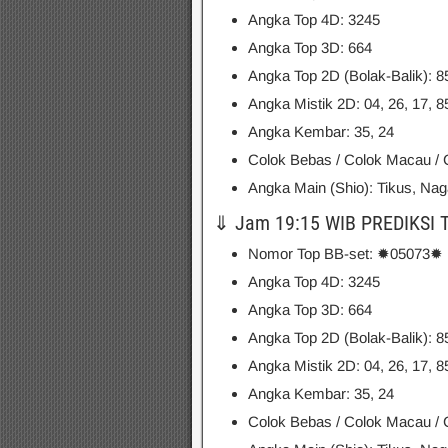
Angka Top 4D: 3245
Angka Top 3D: 664
Angka Top 2D (Bolak-Balik): 85,
Angka Mistik 2D: 04, 26, 17, 8
Angka Kembar: 35, 24
Colok Bebas / Colok Macau / Co
Angka Main (Shio): Tikus, Na
⇓ Jam 19:15 WIB PREDIKSI
Nomor Top BB-set: ✹05073✹
Angka Top 4D: 3245
Angka Top 3D: 664
Angka Top 2D (Bolak-Balik): 85,
Angka Mistik 2D: 04, 26, 17, 8
Angka Kembar: 35, 24
Colok Bebas / Colok Macau / Co