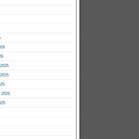
6
026
26
2025
2025
025
 2025
025