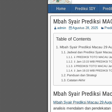
Home
Prediksi SDY
Predi
Mbah Syair Prediksi MA
admin
Agustus 28, 2025
Pred
Table of Contents
Mbah Syair Prediksi Macau 29 A
Jadwal dan Prediksi Syair Macau 
⇓ PREDIKSI TOTO MACAU Jam
⇓ Jam 13:15 WIB PREDIKSI 
⇓PREDIKSI TOTO MACAU Jam
⇓ Jam 19:15 WIB PREDIKSI 
Panduan dan Strategi
Catatan Akhir
Mbah Syair Prediksi Ma
Mbah Syair Prediksi Macau 29 Aug
analisis mendalam dan pendekatan s