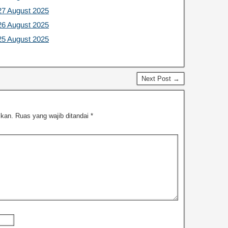
7 August 2025
6 August 2025
5 August 2025
Next Post →
ikan.
Ruas yang wajib ditandai
*