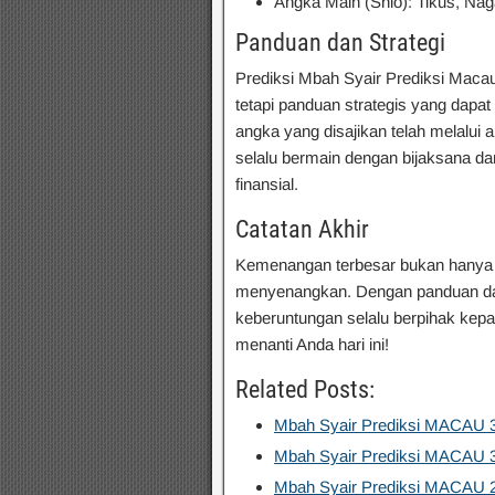
Angka Main (Shio): Tikus, Na
Panduan dan Strategi
Prediksi Mbah Syair Prediksi Maca
tetapi panduan strategis yang dapa
angka yang disajikan telah melalui a
selalu bermain dengan bijaksana d
finansial.
Catatan Akhir
Kemenangan terbesar bukan hanya s
menyenangkan. Dengan panduan da
keberuntungan selalu berpihak kep
menanti Anda hari ini!
Related Posts:
Mbah Syair Prediksi MACAU 3
Mbah Syair Prediksi MACAU 3
Mbah Syair Prediksi MACAU 2