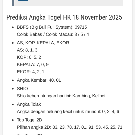
Prediksi Angka Togel HK 18 November 2025
BBFS (Big Bull Full System): 09715
Colok Bebas / Colok Macau: 3 / 5 / 4
AS, KOP, KEPALA, EKOR
AS: 8, 1, 3
KOP: 6, 5, 2
KEPALA: 7, 0, 9
EKOR: 4, 2, 1
Angka Kembar: 40, 01
SHIO
Shio keberuntungan hari ini: Kambing, Kelinci
Angka Tolak
Angka dengan peluang kecil untuk muncul: 0, 2, 4, 6
Top Togel 2D
Pilihan angka 2D: 83, 23, 78, 17, 01, 91, 53, 45, 25, 71