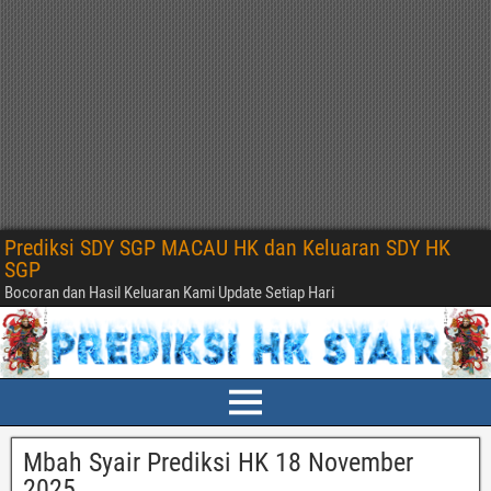
Prediksi SDY SGP MACAU HK dan Keluaran SDY HK
SGP
Bocoran dan Hasil Keluaran Kami Update Setiap Hari
Mbah Syair Prediksi HK 18 November
2025