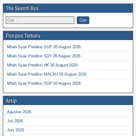
The Search Box
Pos-pos Terbaru
Mbah Syair Prediksi SGP 05 August 2026
Mbah Syair Prediksi SDY 05 August 2026
Mbah Syair Prediksi HK 05 August 2026
Mbah Syair Prediksi MACAU 05 August 2026
Mbah Syair Prediksi SGP 03 August 2026
Arsip
Agustus 2026
Juli 2026
Juni 2026