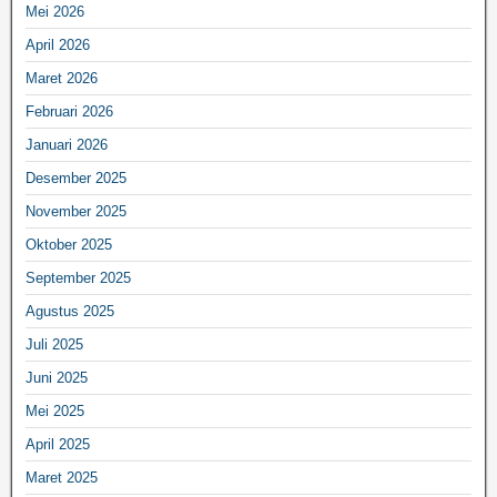
Mei 2026
April 2026
Maret 2026
Februari 2026
Januari 2026
Desember 2025
November 2025
Oktober 2025
September 2025
Agustus 2025
Juli 2025
Juni 2025
Mei 2025
April 2025
Maret 2025