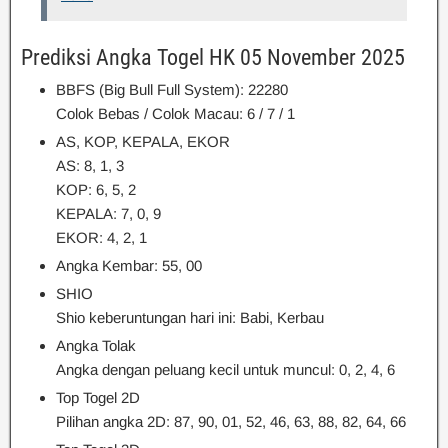
Prediksi Angka Togel HK 05 November 2025
BBFS (Big Bull Full System): 22280
Colok Bebas / Colok Macau: 6 / 7 / 1
AS, KOP, KEPALA, EKOR
AS: 8, 1, 3
KOP: 6, 5, 2
KEPALA: 7, 0, 9
EKOR: 4, 2, 1
Angka Kembar: 55, 00
SHIO
Shio keberuntungan hari ini: Babi, Kerbau
Angka Tolak
Angka dengan peluang kecil untuk muncul: 0, 2, 4, 6
Top Togel 2D
Pilihan angka 2D: 87, 90, 01, 52, 46, 63, 88, 82, 64, 66