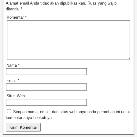
Alamat email Anda tidak akan dipublikasikan.
Ruas yang wajib
ditandai
*
Komentar
*
Nama
*
Email
*
Situs Web
Simpan nama, email, dan situs web saya pada peramban ini untuk
komentar saya berikutnya.