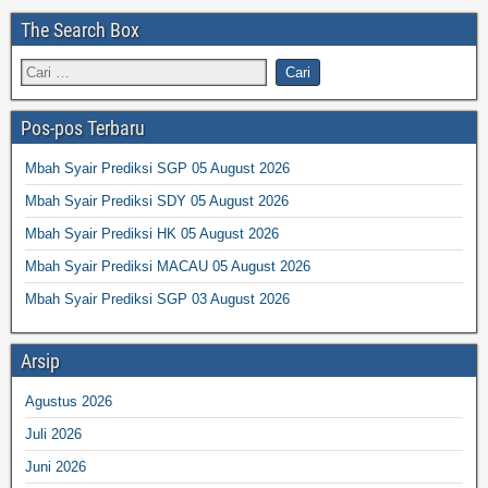
The Search Box
Pos-pos Terbaru
Mbah Syair Prediksi SGP 05 August 2026
Mbah Syair Prediksi SDY 05 August 2026
Mbah Syair Prediksi HK 05 August 2026
Mbah Syair Prediksi MACAU 05 August 2026
Mbah Syair Prediksi SGP 03 August 2026
Arsip
Agustus 2026
Juli 2026
Juni 2026