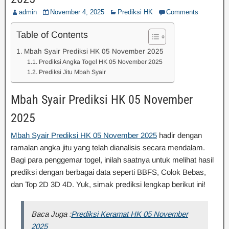
admin
November 4, 2025
Prediksi HK
Comments
Table of Contents
Mbah Syair Prediksi HK 05 November 2025
Prediksi Angka Togel HK 05 November 2025
Prediksi Jitu Mbah Syair
Mbah Syair Prediksi HK 05 November
2025
Mbah Syair Prediksi HK 05 November 2025
hadir dengan
ramalan angka jitu yang telah dianalisis secara mendalam.
Bagi para penggemar togel, inilah saatnya untuk melihat hasil
prediksi dengan berbagai data seperti BBFS, Colok Bebas,
dan Top 2D 3D 4D. Yuk, simak prediksi lengkap berikut ini!
Baca Juga :
Prediksi Keramat HK 05 November
2025