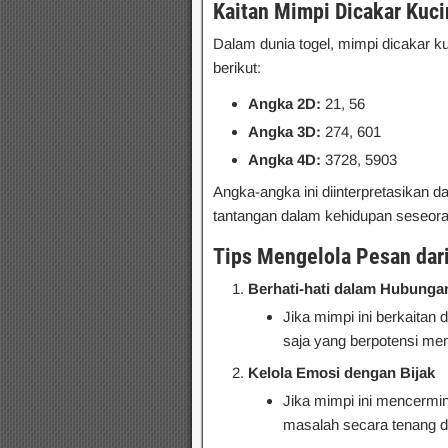
Kaitan Mimpi Dicakar Kuci
Dalam dunia togel, mimpi dicakar k
berikut:
Angka 2D:
21, 56
Angka 3D:
274, 601
Angka 4D:
3728, 5903
Angka-angka ini diinterpretasikan d
tantangan dalam kehidupan seseora
Tips Mengelola Pesan dar
Berhati-hati dalam Hubunga
Jika mimpi ini berkaitan 
saja yang berpotensi me
Kelola Emosi dengan Bijak
Jika mimpi ini mencermi
masalah secara tenang dan