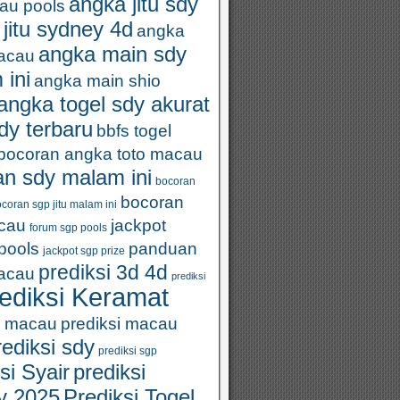
angka jitu sdy
cau pools
jitu sydney 4d
angka
angka main sdy
acau
ini
angka main shio
angka togel sdy akurat
dy terbaru
bbfs togel
bocoran angka toto macau
an sdy malam ini
bocoran
bocoran
coran sgp jitu malam ini
cau
jackpot
forum sgp pools
pools
panduan
jackpot sgp prize
prediksi 3d 4d
acau
prediksi
ediksi Keramat
i macau
prediksi macau
rediksi sdy
prediksi sgp
prediksi
si Syair
y 2025
Prediksi Togel