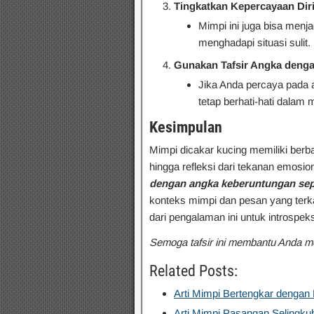
Tingkatkan Kepercayaan Dir
Mimpi ini juga bisa menja
menghadapi situasi sulit.
Gunakan Tafsir Angka denga
Jika Anda percaya pada 
tetap berhati-hati dalam
Kesimpulan
Mimpi dicakar kucing memiliki berba
hingga refleksi dari tekanan emosio
dengan angka keberuntungan seper
konteks mimpi dan pesan yang ter
dari pengalaman ini untuk introspe
Semoga tafsir ini membantu Anda me
Related Posts:
Arti Mimpi Bertengkar denga
Arti Mimpi Pasangan Selingku