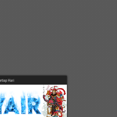
tiap Hari