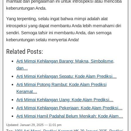
manfaat dari pengalaman ini untuk introspeksi atau mencoba
keberuntungan Anda.
Yang terpenting, selalu ingat bahwa mimpi adalah alat
introspeksi yang dapat membantu Anda lebih memahami diri
sendiri. Semoga tafsir ini membantu Anda, dan semoga
keberuntungan selalu menyertai Anda!
Related Posts:
Arti Mimpi Kehilangan Barang: Makna, Simbolisme,
dan…
Arti Mimpi Kehilangan Sepatu: Kode Alam Prediksi…
Arti Mimpi Potong Rambut: Kode Alam Prediksi
Keramat…
Arti Mimpi Kehilangan Uang: Kode Alam Prediksi…
Arti Mimpi Kehilangan Pekerjaan: Kode Alam Prediksi…
Arti Mimpi Hamil Padahal Belum Menikah: Kode Alam…
Updated: Januari 29, 2025 — 11:01 pm