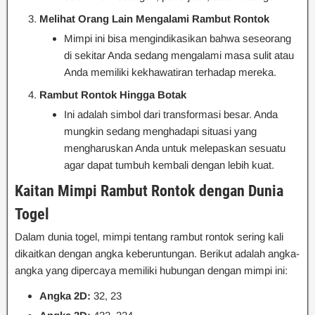
Melihat Orang Lain Mengalami Rambut Rontok
Mimpi ini bisa mengindikasikan bahwa seseorang
di sekitar Anda sedang mengalami masa sulit atau
Anda memiliki kekhawatiran terhadap mereka.
Rambut Rontok Hingga Botak
Ini adalah simbol dari transformasi besar. Anda
mungkin sedang menghadapi situasi yang
mengharuskan Anda untuk melepaskan sesuatu
agar dapat tumbuh kembali dengan lebih kuat.
Kaitan Mimpi Rambut Rontok dengan Dunia
Togel
Dalam dunia togel, mimpi tentang rambut rontok sering kali
dikaitkan dengan angka keberuntungan. Berikut adalah angka-
angka yang dipercaya memiliki hubungan dengan mimpi ini:
Angka 2D:
32, 23