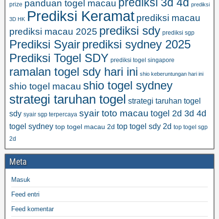
prediksi 3d 4d
panduan togel macau
prize
prediksi
Prediksi Keramat
prediksi macau
3D HK
prediksi sdy
prediksi macau 2025
prediksi sgp
prediksi sydney 2025
Prediksi Syair
Prediksi Togel SDY
prediksi togel singapore
ramalan togel sdy hari ini
shio keberuntungan hari ini
shio togel sydney
shio togel macau
strategi taruhan togel
strategi taruhan togel
syair toto macau
togel 2d 3d 4d
sdy
syair sgp terpercaya
togel sydney
top togel sdy 2d
top togel macau 2d
top togel sgp
2d
Meta
Masuk
Feed entri
Feed komentar