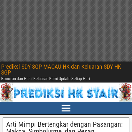
Prediksi SDY SGP MACAU HK dan Keluaran SDY HK
SGP
Bocoran dan Hasil Keluaran Kami Update Setiap Hari
Arti Mimpi Bertengkar dengan Pasangan:
Makna, Simbolisme, dan Pesan