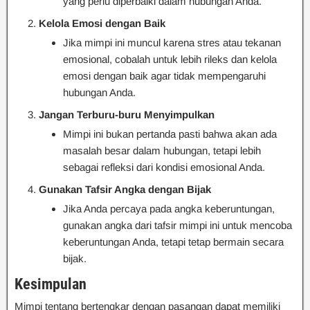
yang perlu diperbaiki dalam hubungan Anda.
Kelola Emosi dengan Baik
Jika mimpi ini muncul karena stres atau tekanan
emosional, cobalah untuk lebih rileks dan kelola
emosi dengan baik agar tidak mempengaruhi
hubungan Anda.
Jangan Terburu-buru Menyimpulkan
Mimpi ini bukan pertanda pasti bahwa akan ada
masalah besar dalam hubungan, tetapi lebih
sebagai refleksi dari kondisi emosional Anda.
Gunakan Tafsir Angka dengan Bijak
Jika Anda percaya pada angka keberuntungan,
gunakan angka dari tafsir mimpi ini untuk mencoba
keberuntungan Anda, tetapi tetap bermain secara
bijak.
Kesimpulan
Mimpi tentang bertengkar dengan pasangan dapat memiliki