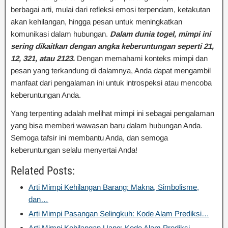
berbagai arti, mulai dari refleksi emosi terpendam, ketakutan
akan kehilangan, hingga pesan untuk meningkatkan
komunikasi dalam hubungan.
Dalam dunia togel, mimpi ini
sering dikaitkan dengan angka keberuntungan seperti 21,
12, 321, atau 2123.
Dengan memahami konteks mimpi dan
pesan yang terkandung di dalamnya, Anda dapat mengambil
manfaat dari pengalaman ini untuk introspeksi atau mencoba
keberuntungan Anda.
Yang terpenting adalah melihat mimpi ini sebagai pengalaman
yang bisa memberi wawasan baru dalam hubungan Anda.
Semoga tafsir ini membantu Anda, dan semoga
keberuntungan selalu menyertai Anda!
Related Posts:
Arti Mimpi Kehilangan Barang: Makna, Simbolisme,
dan…
Arti Mimpi Pasangan Selingkuh: Kode Alam Prediksi…
Arti Mimpi Kehilangan Uang: Kode Alam Prediksi…