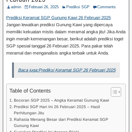
admin
Februari 26, 2025
Prediksi SGP
Comments
Prediksi Keramat SGP Gunung Kawi 26 Februari 2025
Jangan lewatkan prediksi Gunung Kawi yang dipercaya
memiliki kekuatan mistis dalam meramal angka jitu! Jika Anda
ingin meraih kemenangan besar, berikut adalah prediksi togel
SGP spesial tanggal 26 Februari 2025. Para pakar telah
meramal dan menganalisis angka terbaik untuk Anda.
Baca juga:Prediksi Keramat SGP 26 Februari 2025
Table of Contents
Bocoran SGP 2025 – Angka Keramat Gunung Kawi
Prediksi SGP Hari Ini 26 Februari 2025 – Hasil
Perhitungan Jitu
Rahasia Menang Besar dari Prediksi Keramat SGP
Gunung Kawi