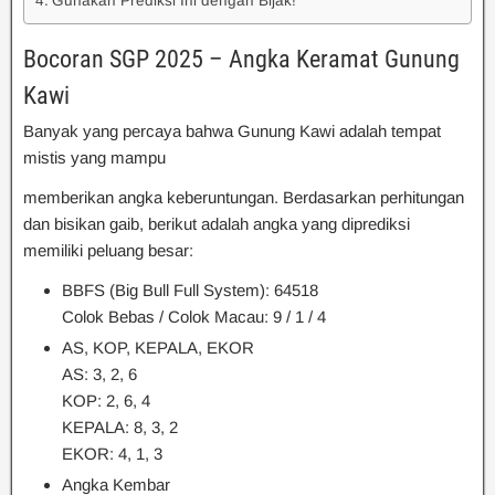
Gunakan Prediksi Ini dengan Bijak!
Bocoran SGP 2025 – Angka Keramat Gunung
Kawi
Banyak yang percaya bahwa Gunung Kawi adalah tempat
mistis yang mampu
memberikan angka keberuntungan. Berdasarkan perhitungan
dan bisikan gaib, berikut adalah angka yang diprediksi
memiliki peluang besar:
BBFS (Big Bull Full System): 64518
Colok Bebas / Colok Macau: 9 / 1 / 4
AS, KOP, KEPALA, EKOR
AS: 3, 2, 6
KOP: 2, 6, 4
KEPALA: 8, 3, 2
EKOR: 4, 1, 3
Angka Kembar