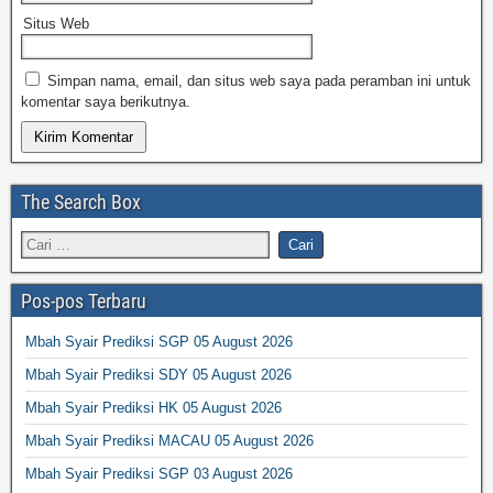
Situs Web
Simpan nama, email, dan situs web saya pada peramban ini untuk
komentar saya berikutnya.
The Search Box
Pos-pos Terbaru
Mbah Syair Prediksi SGP 05 August 2026
Mbah Syair Prediksi SDY 05 August 2026
Mbah Syair Prediksi HK 05 August 2026
Mbah Syair Prediksi MACAU 05 August 2026
Mbah Syair Prediksi SGP 03 August 2026