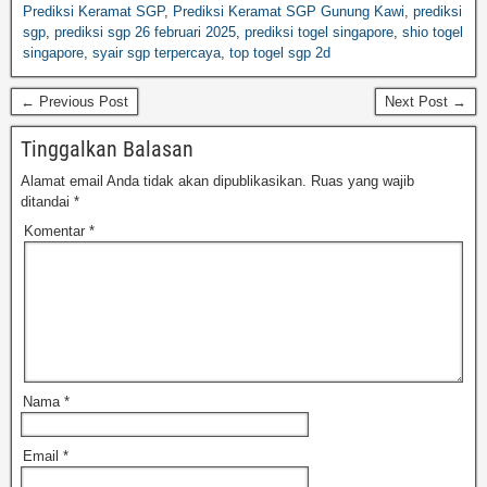
Prediksi Keramat SGP
,
Prediksi Keramat SGP Gunung Kawi
,
prediksi
sgp
,
prediksi sgp 26 februari 2025
,
prediksi togel singapore
,
shio togel
singapore
,
syair sgp terpercaya
,
top togel sgp 2d
← Previous Post
Next Post →
Tinggalkan Balasan
Alamat email Anda tidak akan dipublikasikan.
Ruas yang wajib
ditandai
*
Komentar
*
Nama
*
Email
*