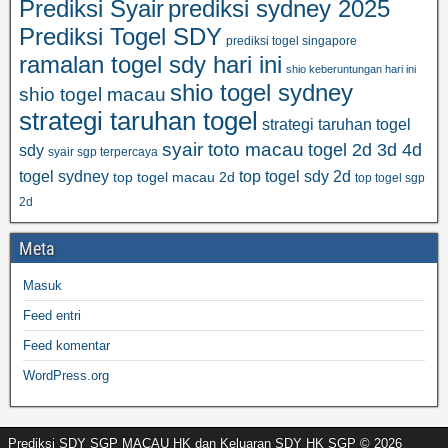
prediksi sydney 2025
Prediksi Syair
Prediksi Togel SDY
prediksi togel singapore
ramalan togel sdy hari ini
shio keberuntungan hari ini
shio togel sydney
shio togel macau
strategi taruhan togel
strategi taruhan togel
syair toto macau
togel 2d 3d 4d
sdy
syair sgp terpercaya
togel sydney
top togel sdy 2d
top togel macau 2d
top togel sgp
2d
Meta
Masuk
Feed entri
Feed komentar
WordPress.org
Prediksi SDY SGP MACAU HK dan Keluaran SDY HK SGP © 2026