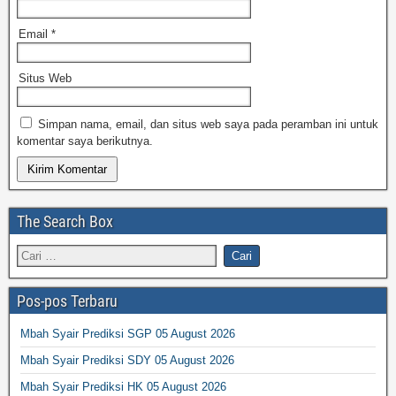
Email
*
Situs Web
Simpan nama, email, dan situs web saya pada peramban ini untuk
komentar saya berikutnya.
The Search Box
Pos-pos Terbaru
Mbah Syair Prediksi SGP 05 August 2026
Mbah Syair Prediksi SDY 05 August 2026
Mbah Syair Prediksi HK 05 August 2026