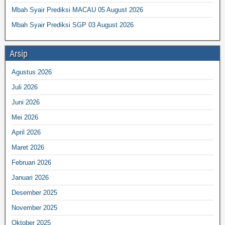
Mbah Syair Prediksi MACAU 05 August 2026
Mbah Syair Prediksi SGP 03 August 2026
Arsip
Agustus 2026
Juli 2026
Juni 2026
Mei 2026
April 2026
Maret 2026
Februari 2026
Januari 2026
Desember 2025
November 2025
Oktober 2025