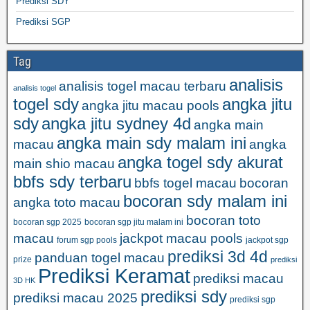
Prediksi SDY
Prediksi SGP
Tag
analisis
analisis togel macau terbaru
analisis togel
togel sdy
angka jitu
angka jitu macau pools
sdy
angka jitu sydney 4d
angka main
angka main sdy malam ini
macau
angka
angka togel sdy akurat
main shio macau
bbfs sdy terbaru
bbfs togel macau
bocoran
bocoran sdy malam ini
angka toto macau
bocoran toto
bocoran sgp 2025
bocoran sgp jitu malam ini
macau
jackpot macau pools
forum sgp pools
jackpot sgp
prediksi 3d 4d
panduan togel macau
prize
prediksi
Prediksi Keramat
prediksi macau
3D HK
prediksi sdy
prediksi macau 2025
prediksi sgp