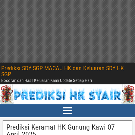
Prediksi SDY SGP MACAU HK dan Keluaran SDY HK
SGP
Bocoran dan Hasil Keluaran Kami Update Setiap Hari
Prediksi Keramat HK Gunung Kawi 07
April 2025