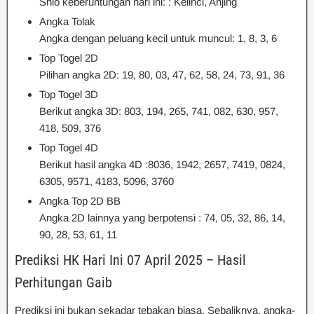
Shio keberuntungan hari ini: : Kelinci, Anjing
Angka Tolak
Angka dengan peluang kecil untuk muncul: 1, 8, 3, 6
Top Togel 2D
Pilihan angka 2D: 19, 80, 03, 47, 62, 58, 24, 73, 91, 36
Top Togel 3D
Berikut angka 3D: 803, 194, 265, 741, 082, 630, 957,
418, 509, 376
Top Togel 4D
Berikut hasil angka 4D :8036, 1942, 2657, 7419, 0824,
6305, 9571, 4183, 5096, 3760
Angka Top 2D BB
Angka 2D lainnya yang berpotensi : 74, 05, 32, 86, 14,
90, 28, 53, 61, 11
Prediksi HK Hari Ini 07 April 2025 – Hasil
Perhitungan Gaib
Prediksi ini bukan sekadar tebakan biasa. Sebaliknya, angka-