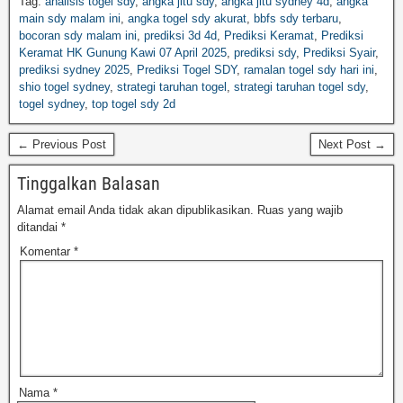
Tag:
analisis togel sdy
,
angka jitu sdy
,
angka jitu sydney 4d
,
angka
main sdy malam ini
,
angka togel sdy akurat
,
bbfs sdy terbaru
,
bocoran sdy malam ini
,
prediksi 3d 4d
,
Prediksi Keramat
,
Prediksi
Keramat HK Gunung Kawi 07 April 2025
,
prediksi sdy
,
Prediksi Syair
,
prediksi sydney 2025
,
Prediksi Togel SDY
,
ramalan togel sdy hari ini
,
shio togel sydney
,
strategi taruhan togel
,
strategi taruhan togel sdy
,
togel sydney
,
top togel sdy 2d
← Previous Post
Next Post →
Tinggalkan Balasan
Alamat email Anda tidak akan dipublikasikan.
Ruas yang wajib
ditandai
*
Komentar
*
Nama
*