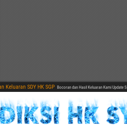
an Keluaran SDY HK SGP
Bocoran dan Hasil Keluaran Kami Update Se