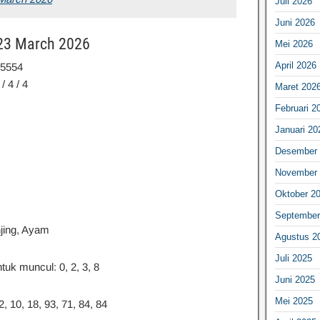
Juli 2026
Juni 2026
 23 March 2026
Mei 2026
April 2026
05554
 4 / 4
Maret 202
Februari 2
Januari 20
Desember 
November 
Oktober 2
September
njing, Ayam
Agustus 2
Juli 2025
uk muncul: 0, 2, 3, 8
Juni 2025
Mei 2025
, 10, 18, 93, 71, 84, 84