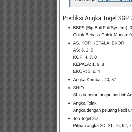
Prediksi Angka Togel SGP
BBFS (Big Bull Full System): 
Colok Bebas / Colok Macau: 0 /
AS, KOP, KEPALA, EKOR
AS: 6, 2, 5
KOP: 4, 7, 0
KEPALA: 1, 9, 8
EKOR: 3, 6, 4
Angka Kembar: 40, 37
SHIO
Shio keberuntungan hari ini: A
Angka Tolak
Angka dengan peluang kecil unt
Top Togel 2D
Pilihan angka 2D: 21, 75, 92, 72