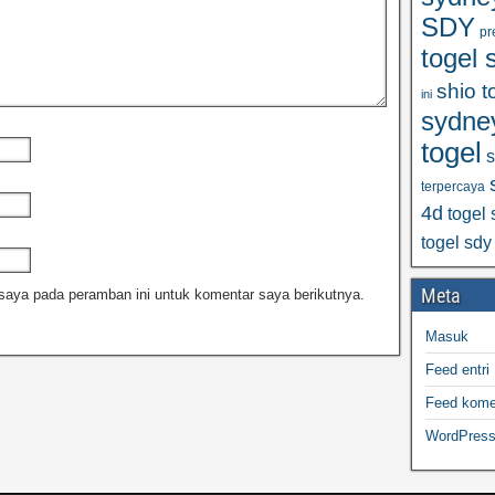
SDY
pr
togel s
shio 
ini
sydne
togel
s
terpercaya
4d
togel
togel sdy
Meta
saya pada peramban ini untuk komentar saya berikutnya.
Masuk
Feed entri
Feed kome
WordPress