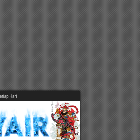
tiap Hari