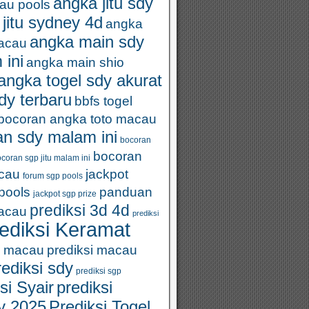
angka jitu sdy
cau pools
jitu sydney 4d
angka
angka main sdy
acau
ini
angka main shio
angka togel sdy akurat
dy terbaru
bbfs togel
bocoran angka toto macau
an sdy malam ini
bocoran
bocoran
coran sgp jitu malam ini
cau
jackpot
forum sgp pools
pools
panduan
jackpot sgp prize
prediksi 3d 4d
acau
prediksi
ediksi Keramat
i macau
prediksi macau
rediksi sdy
prediksi sgp
prediksi
si Syair
y 2025
Prediksi Togel