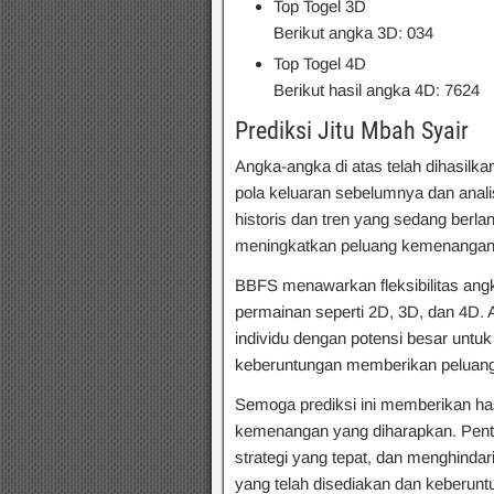
Top Togel 3D
Berikut angka 3D: 034
Top Togel 4D
Berikut hasil angka 4D: 7624
Prediksi Jitu Mbah Syair
Angka-angka di atas telah dihasilka
pola keluaran sebelumnya dan anal
historis dan tren yang sedang berla
meningkatkan peluang kemenangan 
BBFS menawarkan fleksibilitas angk
permainan seperti 2D, 3D, dan 4D.
individu dengan potensi besar unt
keberuntungan memberikan peluang 
Semoga prediksi ini memberikan h
kemenangan yang diharapkan. Penti
strategi yang tepat, dan menghinda
yang telah disediakan dan keberun