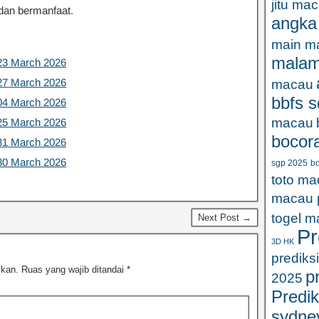
jitu ma
dan bermanfaat.
angka 
main m
malam 
23 March 2026
27 March 2026
macau
bbfs s
04 March 2026
macau
25 March 2026
bocor
31 March 2026
30 March 2026
sgp 2025
bo
toto ma
macau 
togel m
Next Post →
Pr
3D HK
prediks
ikan.
Ruas yang wajib ditandai
*
p
2025
Predik
sydne