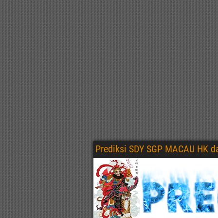
Prediksi SDY SGP MACAU HK d