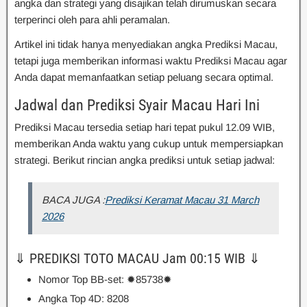
angka dan strategi yang disajikan telah dirumuskan secara
terperinci oleh para ahli peramalan.
Artikel ini tidak hanya menyediakan angka Prediksi Macau,
tetapi juga memberikan informasi waktu Prediksi Macau agar
Anda dapat memanfaatkan setiap peluang secara optimal.
Jadwal dan Prediksi Syair Macau Hari Ini
Prediksi Macau tersedia setiap hari tepat pukul 12.09 WIB,
memberikan Anda waktu yang cukup untuk mempersiapkan
strategi. Berikut rincian angka prediksi untuk setiap jadwal:
BACA JUGA :
Prediksi Keramat Macau 31 March
2026
⇓ PREDIKSI TOTO MACAU Jam 00:15 WIB ⇓
Nomor Top BB-set: ✹85738✹
Angka Top 4D: 8208