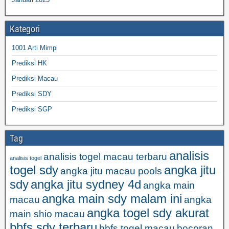
Kategori
1001 Arti Mimpi
Prediksi HK
Prediksi Macau
Prediksi SDY
Prediksi SGP
Tag
analisis
analisis togel macau terbaru
analisis togel
togel sdy
angka jitu
angka jitu macau pools
sdy
angka jitu sydney 4d
angka main
angka main sdy malam ini
macau
angka
angka togel sdy akurat
main shio macau
bbfs sdy terbaru
bbfs togel macau
bocoran