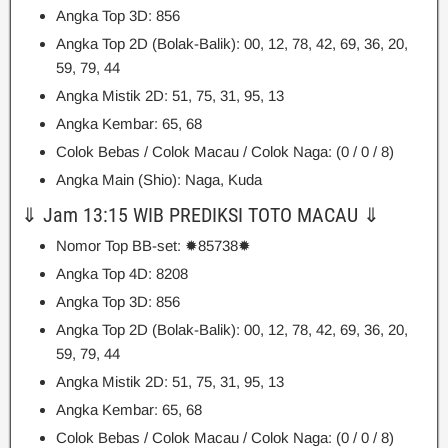
Angka Top 3D: 856
Angka Top 2D (Bolak-Balik): 00, 12, 78, 42, 69, 36, 20,
59, 79, 44
Angka Mistik 2D: 51, 75, 31, 95, 13
Angka Kembar: 65, 68
Colok Bebas / Colok Macau / Colok Naga: (0 / 0 / 8)
Angka Main (Shio): Naga, Kuda
⇓ Jam 13:15 WIB PREDIKSI TOTO MACAU ⇓
Nomor Top BB-set: ✹85738✹
Angka Top 4D: 8208
Angka Top 3D: 856
Angka Top 2D (Bolak-Balik): 00, 12, 78, 42, 69, 36, 20,
59, 79, 44
Angka Mistik 2D: 51, 75, 31, 95, 13
Angka Kembar: 65, 68
Colok Bebas / Colok Macau / Colok Naga: (0 / 0 / 8)