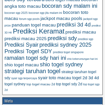
bocoran sdy malam ini
angka toto macau
bocoran toto
bocoran sgp 2025
bocoran sgp jitu malam ini
macau
jackpot macau pools
forum sgp pools
jackpot sgp
prediksi 3d 4d
panduan togel macau
prize
prediksi
Prediksi Keramat
prediksi macau
3D HK
prediksi sdy
prediksi macau 2025
prediksi sgp
prediksi sydney 2025
Prediksi Syair
Prediksi Togel SDY
prediksi togel singapore
ramalan togel sdy hari ini
shio keberuntungan hari ini
shio togel sydney
shio togel macau
strategi taruhan togel
strategi taruhan togel
syair toto macau
togel 2d 3d 4d
sdy
syair sgp terpercaya
togel sydney
top togel sdy 2d
top togel macau 2d
top togel sgp
2d
Meta