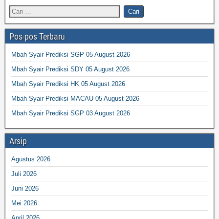
Pos-pos Terbaru
Mbah Syair Prediksi SGP 05 August 2026
Mbah Syair Prediksi SDY 05 August 2026
Mbah Syair Prediksi HK 05 August 2026
Mbah Syair Prediksi MACAU 05 August 2026
Mbah Syair Prediksi SGP 03 August 2026
Arsip
Agustus 2026
Juli 2026
Juni 2026
Mei 2026
April 2026