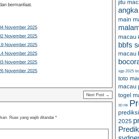
jitu ma
dan bermanfaat.
angka 
main m
malam 
04 November 2025
02 November 2025
macau
bbfs s
19 November 2025
macau
14 November 2025
bocor
03 November 2025
26 November 2025
sgp 2025
bo
toto ma
macau 
togel m
Next Post →
Pr
3D HK
prediks
ikan.
Ruas yang wajib ditandai
*
p
2025
Predik
sydne