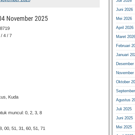
Juli 2026
Juni 2026
 04 November 2025
Mei 2026
April 2026
08719
 4 / 7
Maret 202
Februari 2
Januari 20
Desember 
November 
Oktober 2
September
ikus, Kuda
Agustus 2
Juli 2025
uk muncul: 0, 2, 3, 8
Juni 2025
Mei 2025
, 00, 51, 31, 60, 51, 71