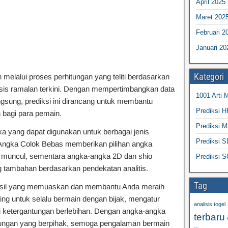
April 2025
Maret 202
Februari 2
Januari 20
Kategori
n melalui proses perhitungan yang teliti berdasarkan
isis ramalan terkini. Dengan mempertimbangkan data
1001 Arti 
ngsung, prediksi ini dirancang untuk membantu
Prediksi H
bagi para pemain.
Prediksi 
a yang dapat digunakan untuk berbagai jenis
Prediksi 
 Angka Colok Bebas memberikan pilihan angka
uk muncul, sementara angka-angka 2D dan shio
Prediksi 
tambahan berdasarkan pendekatan analitis.
Tag
asil yang memuaskan dan membantu Anda meraih
ng untuk selalu bermain dengan bijak, mengatur
analisis togel
ri ketergantungan berlebihan. Dengan angka-angka
terbaru
tungan yang berpihak, semoga pengalaman bermain