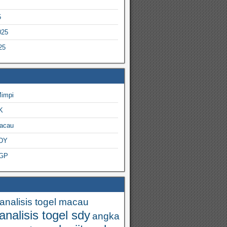
5
025
25
Mimpi
K
Macau
SDY
SGP
analisis togel macau
analisis togel sdy
angka