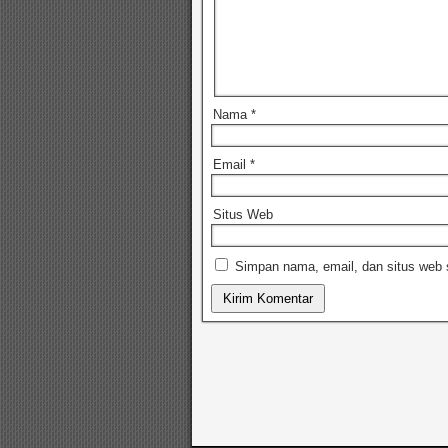
Nama
*
Email
*
Situs Web
Simpan nama, email, dan situs web 