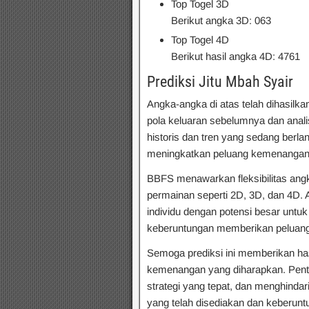
Top Togel 3D
Berikut angka 3D: 063
Top Togel 4D
Berikut hasil angka 4D: 4761
Prediksi Jitu Mbah Syair
Angka-angka di atas telah dihasilka
pola keluaran sebelumnya dan anal
historis dan tren yang sedang berla
meningkatkan peluang kemenangan 
BBFS menawarkan fleksibilitas angk
permainan seperti 2D, 3D, dan 4D.
individu dengan potensi besar unt
keberuntungan memberikan peluang 
Semoga prediksi ini memberikan h
kemenangan yang diharapkan. Penti
strategi yang tepat, dan menghinda
yang telah disediakan dan keberun