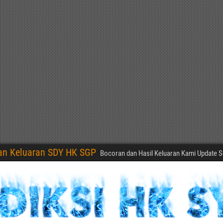
an Keluaran SDY HK SGP
Bocoran dan Hasil Keluaran Kami Update Se