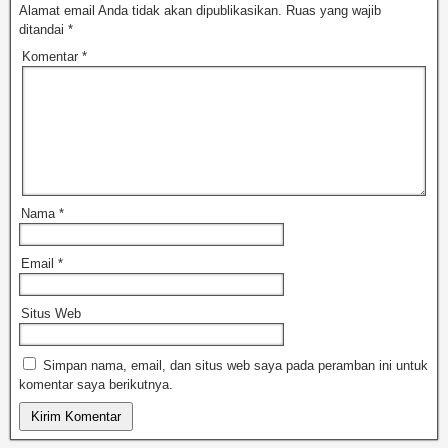
Alamat email Anda tidak akan dipublikasikan.
Ruas yang wajib
ditandai
*
Komentar
*
Nama
*
Email
*
Situs Web
Simpan nama, email, dan situs web saya pada peramban ini untuk
komentar saya berikutnya.