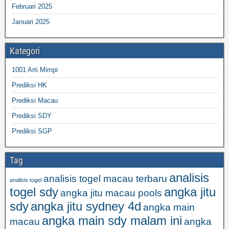
Februari 2025
Januari 2025
Kategori
1001 Arti Mimpi
Prediksi HK
Prediksi Macau
Prediksi SDY
Prediksi SGP
Tag
analisis
analisis togel macau terbaru
analisis togel
togel sdy
angka jitu
angka jitu macau pools
sdy
angka jitu sydney 4d
angka main
angka main sdy malam ini
macau
angka