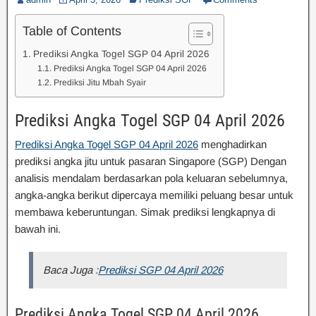
Table of Contents
Prediksi Angka Togel SGP 04 April 2026
Prediksi Angka Togel SGP 04 April 2026
Prediksi Jitu Mbah Syair
Prediksi Angka Togel SGP 04 April 2026
Prediksi Angka Togel SGP 04 April 2026
menghadirkan
prediksi angka jitu untuk pasaran Singapore (SGP) Dengan
analisis mendalam berdasarkan pola keluaran sebelumnya,
angka-angka berikut dipercaya memiliki peluang besar untuk
membawa keberuntungan. Simak prediksi lengkapnya di
bawah ini.
Baca Juga :
Prediksi SGP 04 April 2026
Prediksi Angka Togel SGP 04 April 2026