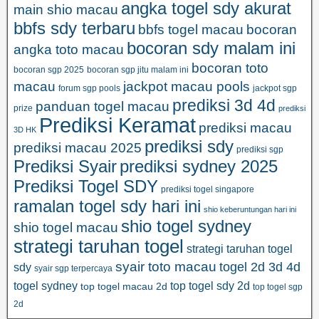
angka togel sdy akurat
main shio macau
bbfs sdy terbaru
bbfs togel macau
bocoran
bocoran sdy malam ini
angka toto macau
bocoran toto
bocoran sgp 2025
bocoran sgp jitu malam ini
macau
jackpot macau pools
forum sgp pools
jackpot sgp
prediksi 3d 4d
panduan togel macau
prize
prediksi
Prediksi Keramat
prediksi macau
3D HK
prediksi sdy
prediksi macau 2025
prediksi sgp
prediksi sydney 2025
Prediksi Syair
Prediksi Togel SDY
prediksi togel singapore
ramalan togel sdy hari ini
shio keberuntungan hari ini
shio togel sydney
shio togel macau
strategi taruhan togel
strategi taruhan togel
syair toto macau
togel 2d 3d 4d
sdy
syair sgp terpercaya
togel sydney
top togel sdy 2d
top togel macau 2d
top togel sgp
2d