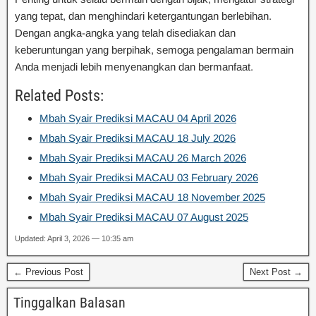
yang tepat, dan menghindari ketergantungan berlebihan.
Dengan angka-angka yang telah disediakan dan
keberuntungan yang berpihak, semoga pengalaman bermain
Anda menjadi lebih menyenangkan dan bermanfaat.
Related Posts:
Mbah Syair Prediksi MACAU 04 April 2026
Mbah Syair Prediksi MACAU 18 July 2026
Mbah Syair Prediksi MACAU 26 March 2026
Mbah Syair Prediksi MACAU 03 February 2026
Mbah Syair Prediksi MACAU 18 November 2025
Mbah Syair Prediksi MACAU 07 August 2025
Updated: April 3, 2026 — 10:35 am
← Previous Post
Next Post →
Tinggalkan Balasan