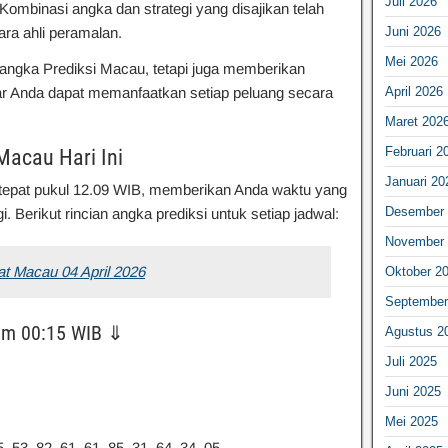
Juli 2026
mbinasi angka dan strategi yang disajikan telah
ara ahli peramalan.
Juni 2026
Mei 2026
n angka Prediksi Macau, tetapi juga memberikan
ar Anda dapat memanfaatkan setiap peluang secara
April 2026
Maret 202
Februari 2
Macau Hari Ini
Januari 20
i tepat pukul 12.09 WIB, memberikan Anda waktu yang
Desember 
 Berikut rincian angka prediksi untuk setiap jadwal:
November 
at Macau 04 April 2026
Oktober 2
September
m 00:15 WIB ⇓
Agustus 2
Juli 2025
Juni 2025
Mei 2025
 53, 82, 61, 61, 85, 31, 64, 34, 05