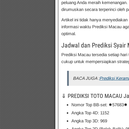
peluang Anda meraih kemenangan. Ko
dirumuskan secara terperinci oleh p
Artikel ini tidak hanya menyediaka
informasi waktu Prediksi Macau ag
optimal.
Jadwal dan Prediksi Syair 
Prediksi Macau tersedia setiap har
cukup untuk mempersiapkan strategi.
BACA JUGA :
Prediksi Keram
⇓ PREDIKSI TOTO MACAU Ja
Nomor Top BB-set: ✹57683✹
Angka Top 4D: 1152
Angka Top 3D: 969
Angka Top 2D (Bolak-Balik): 95,