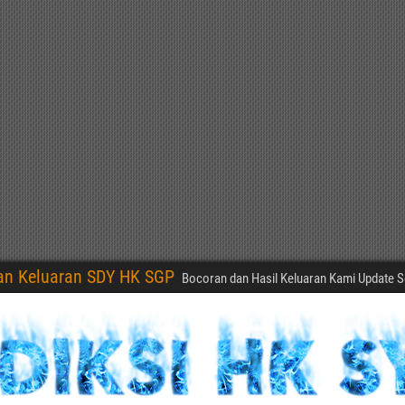
an Keluaran SDY HK SGP
Bocoran dan Hasil Keluaran Kami Update Se