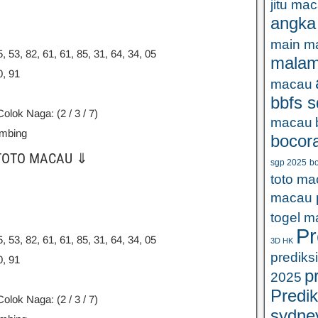
jitu ma
angka 
main m
 53, 82, 61, 61, 85, 31, 64, 34, 05
malam 
0, 91
macau
bbfs s
lok Naga: (2 / 3 / 7)
macau
ambing
bocor
 TOTO MACAU ⇓
sgp 2025
bo
toto ma
macau 
togel m
Pr
 53, 82, 61, 61, 85, 31, 64, 34, 05
3D HK
prediks
0, 91
p
2025
Predik
lok Naga: (2 / 3 / 7)
sydne