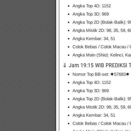
Angka Top 4D: 1152
Angka Top 3D: 969
Angka Top 2D (Bolak-Balik): 95,
Angka Mistik 2D: 98, 35, 59, 6
Angka Kembar: 34, 51
Colok Bebas / Colok Macau / Co
Angka Main (Shio): Kelinci, K
⇓ Jam 19:15 WIB PREDIKSI
Nomor Top BB-set: ✹57683✹
Angka Top 4D: 1152
Angka Top 3D: 969
Angka Top 2D (Bolak-Balik): 95,
Angka Mistik 2D: 98, 35, 59, 6
Angka Kembar: 34, 51
Colok Bebas / Colok Macau / Co