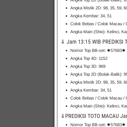
Angka Mistik 2D: 98, 35, 59, 6
Angka Kembar: 34, 51
Colok Bebas / Colok Macau / Co
Angka Main (Shio): Kelinci, K
⇓ Jam 13:15 WIB PREDIKSI
Nomor Top BB-set: ✹57683✹
Angka Top 4D: 1152
Angka Top 3D: 969
Angka Top 2D (Bolak-Balik): 95,
Angka Mistik 2D: 98, 35, 59, 6
Angka Kembar: 34, 51
Colok Bebas / Colok Macau / Co
Angka Main (Shio): Kelinci, K
⇓PREDIKSI TOTO MACAU Ja
Nomor Top BB-set: ✹57683✹