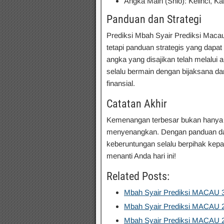
Angka Main (Shio): Kelinci, K
Panduan dan Strategi
Prediksi Mbah Syair Prediksi Macau
tetapi panduan strategis yang dapa
angka yang disajikan telah melalui a
selalu bermain dengan bijaksana d
finansial.
Catatan Akhir
Kemenangan terbesar bukan hanya s
menyenangkan. Dengan panduan da
keberuntungan selalu berpihak kep
menanti Anda hari ini!
Related Posts:
Mbah Syair Prediksi MACAU 3
Mbah Syair Prediksi MACAU 2
Mbah Syair Prediksi MACAU 2