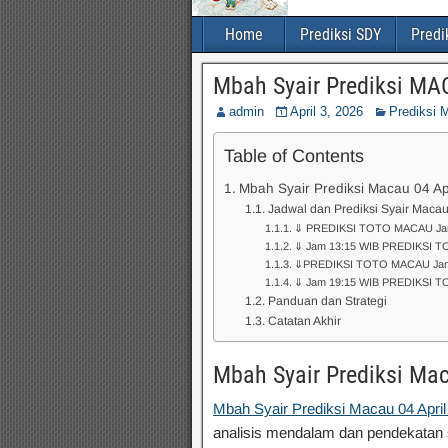
Home
Prediksi SDY
Predi
Mbah Syair Prediksi MA
admin
April 3, 2026
Prediksi 
Table of Contents
Mbah Syair Prediksi Macau 04 Ap
Jadwal dan Prediksi Syair Macau 
⇓ PREDIKSI TOTO MACAU Jam
⇓ Jam 13:15 WIB PREDIKSI 
⇓PREDIKSI TOTO MACAU Jam
⇓ Jam 19:15 WIB PREDIKSI 
Panduan dan Strategi
Catatan Akhir
Mbah Syair Prediksi Mac
Mbah Syair Prediksi Macau 04 April
analisis mendalam dan pendekatan s