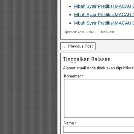
Mbah Syair Prediksi MACAU 2
Mbah Syair Prediksi MACAU 0
Mbah Syair Prediksi MACAU 0
Updated: April 3, 2026 — 10:35 am
← Previous Post
Tinggalkan Balasan
Alamat email Anda tidak akan dipublikas
Komentar
*
Nama
*