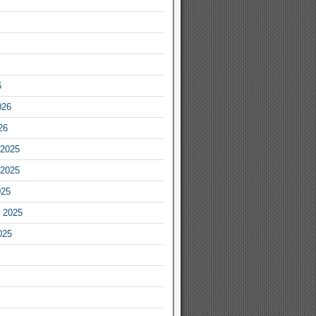
6
026
26
2025
2025
025
 2025
025