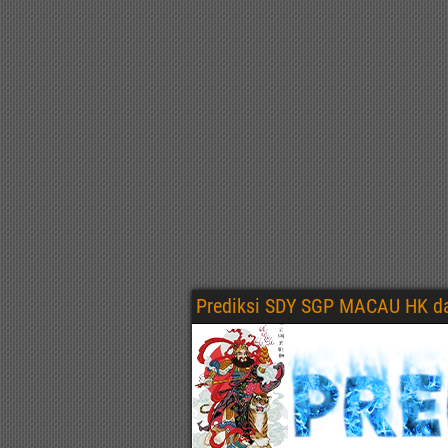
Prediksi SDY SGP MACAU HK d