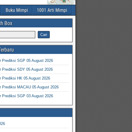
Buku Mimpi
1001 Arti Mimpi
ch Box
Terbaru
r Prediksi SGP 05 August 2026
r Prediksi SDY 05 August 2026
 Prediksi HK 05 August 2026
r Prediksi MACAU 05 August 2026
r Prediksi SGP 03 August 2026
026