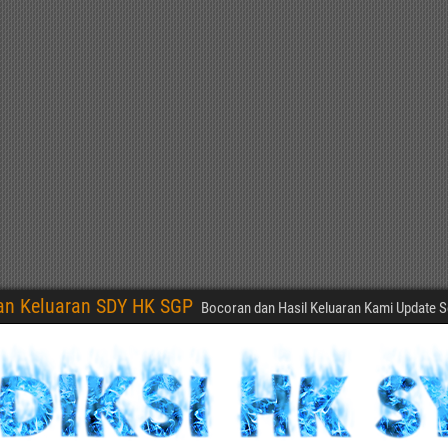
an Keluaran SDY HK SGP
Bocoran dan Hasil Keluaran Kami Update Se