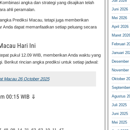
Juli 2026
mbinasi angka dan strategi yang disajikan telah
ara ahli peramalan.
Juni 2026
Mei 2026
n angka Prediksi Macau, tetapi juga memberikan
ar Anda dapat memanfaatkan setiap peluang secara
April 2026
Maret 202
Februari 2
Macau Hari Ini
Januari 20
i tepat pukul 12.09 WIB, memberikan Anda waktu yang
Desember 
 Berikut rincian angka prediksi untuk setiap jadwal:
November 
at Macau 26 October 2025
Oktober 2
September
m 00:15 WIB ⇓
Agustus 2
Juli 2025
Juni 2025
Mei 2025
 48, 98, 14, 31, 63, 63, 19, 11, 47