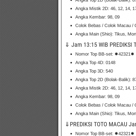
Angka Mistik 2D: 46, 12, 14, 1
Angka Kembar: 98, 09
Colok Bebas / Colok Macau / Co
Angka Main (Shio): Tikus, Mo
⇓ Jam 13:15 WIB PREDIKSI
Nomor Top BB-set: ✹42321✹
Angka Top 4D: 0148
Angka Top 3D: 540
Angka Top 2D (Bolak-Balik): 87,
Angka Mistik 2D: 46, 12, 14, 1
Angka Kembar: 98, 09
Colok Bebas / Colok Macau / Co
Angka Main (Shio): Tikus, Mo
⇓PREDIKSI TOTO MACAU Ja
Nomor Top BB-set: ✹42321✹