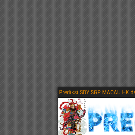
Prediksi SDY SGP MACAU HK d