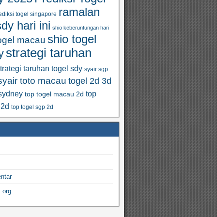
ramalan
ediksi togel singapore
dy hari ini
shio keberuntungan hari
shio togel
togel macau
strategi taruhan
y
trategi taruhan togel sdy
syair sgp
syair toto macau
togel 2d 3d
 sydney
top
top togel macau 2d
 2d
top togel sgp 2d
ntar
.org