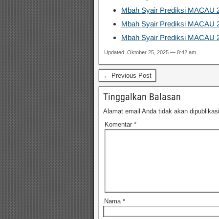
Mbah Syair Prediksi MACAU 
Mbah Syair Prediksi MACAU 
Mbah Syair Prediksi MACAU 
Updated: Oktober 25, 2025 — 8:42 am
← Previous Post
Tinggalkan Balasan
Alamat email Anda tidak akan dipublikas
Komentar
*
Nama
*