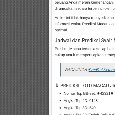
peluang Anda meraih kemenangan. Ko
dirumuskan secara terperinci oleh p
Artikel ini tidak hanya menyediaka
informasi waktu Prediksi Macau ag
optimal.
Jadwal dan Prediksi Syair 
Prediksi Macau tersedia setiap har
cukup untuk mempersiapkan strategi.
BACA JUGA :
Prediksi Keram
⇓ PREDIKSI TOTO MACAU Ja
Nomor Top BB-set: ✹42321✹
Angka Top 4D: 0148
Angka Top 3D: 540
Angka Top 2D (Bolak-Balik): 87,