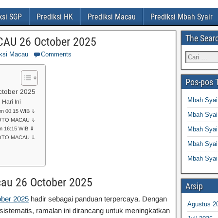
ksi SGP
Prediksi HK
Prediksi Macau
Prediksi Mbah Syair
The Sear
CAU 26 October 2025
iksi Macau
Comments
Pos-pos 
ctober 2025
Mbah Syai
Hari Ini
 00:15 WIB ⇓
Mbah Syai
TOTO MACAU ⇓
 16:15 WIB ⇓
Mbah Syair
TOTO MACAU ⇓
Mbah Syai
Mbah Syai
cau 26 October 2025
Arsip
ober 2025
hadir sebagai panduan terpercaya. Dengan
Agustus 2
istematis, ramalan ini dirancang untuk meningkatkan