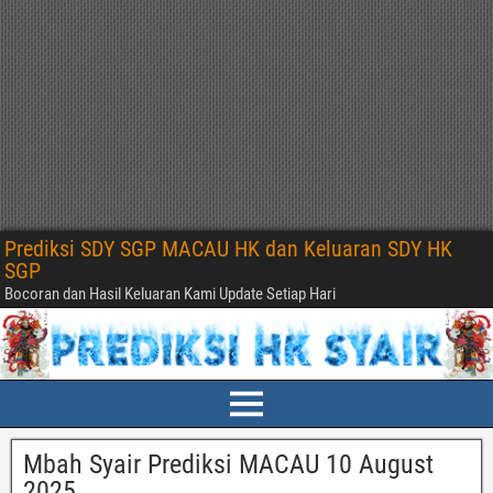
Prediksi SDY SGP MACAU HK dan Keluaran SDY HK
SGP
Bocoran dan Hasil Keluaran Kami Update Setiap Hari
Mbah Syair Prediksi MACAU 10 August
2025