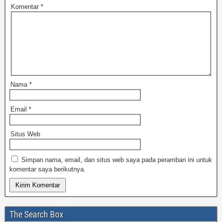
Komentar
*
Nama
*
Email
*
Situs Web
Simpan nama, email, dan situs web saya pada peramban ini untuk
komentar saya berikutnya.
The Search Box