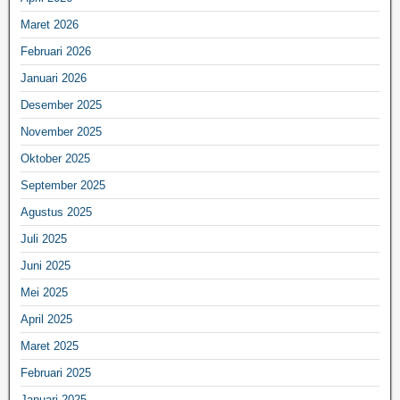
Maret 2026
Februari 2026
Januari 2026
Desember 2025
November 2025
Oktober 2025
September 2025
Agustus 2025
Juli 2025
Juni 2025
Mei 2025
April 2025
Maret 2025
Februari 2025
Januari 2025