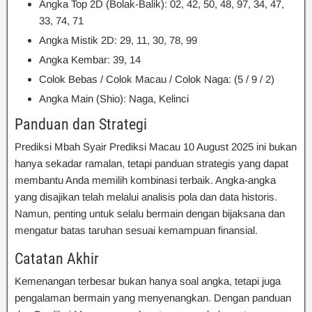
Angka Top 2D (Bolak-Balik): 02, 42, 50, 48, 97, 34, 47,
33, 74, 71
Angka Mistik 2D: 29, 11, 30, 78, 99
Angka Kembar: 39, 14
Colok Bebas / Colok Macau / Colok Naga: (5 / 9 / 2)
Angka Main (Shio): Naga, Kelinci
Panduan dan Strategi
Prediksi Mbah Syair Prediksi Macau 10 August 2025 ini bukan
hanya sekadar ramalan, tetapi panduan strategis yang dapat
membantu Anda memilih kombinasi terbaik. Angka-angka
yang disajikan telah melalui analisis pola dan data historis.
Namun, penting untuk selalu bermain dengan bijaksana dan
mengatur batas taruhan sesuai kemampuan finansial.
Catatan Akhir
Kemenangan terbesar bukan hanya soal angka, tetapi juga
pengalaman bermain yang menyenangkan. Dengan panduan