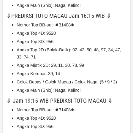
Angka Main (Shio): Naga, Kelinci
⇓PREDIKSI TOTO MACAU Jam 16:15 WIB ⇓
Nomor Top BB-set: ✹31408✹
Angka Top 4D: 9520
Angka Top 3D: 956
Angka Top 2D (Bolak-Balik): 02, 42, 50, 48, 97, 34, 47,
33, 74, 71
Angka Mistik 2D: 29, 11, 30, 78, 99
Angka Kembar: 39, 14
Colok Bebas / Colok Macau / Colok Naga: (5 / 9 / 2)
Angka Main (Shio): Naga, Kelinci
⇓ Jam 19:15 WIB PREDIKSI TOTO MACAU ⇓
Nomor Top BB-set: ✹31408✹
Angka Top 4D: 9520
Angka Top 3D: 956