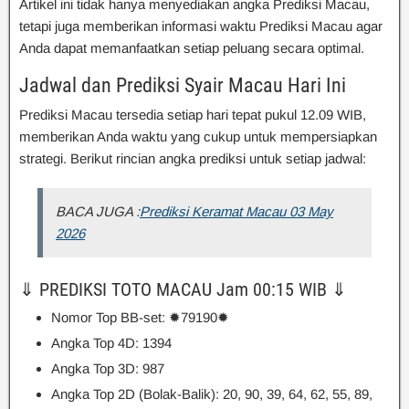
Artikel ini tidak hanya menyediakan angka Prediksi Macau,
tetapi juga memberikan informasi waktu Prediksi Macau agar
Anda dapat memanfaatkan setiap peluang secara optimal.
Jadwal dan Prediksi Syair Macau Hari Ini
Prediksi Macau tersedia setiap hari tepat pukul 12.09 WIB,
memberikan Anda waktu yang cukup untuk mempersiapkan
strategi. Berikut rincian angka prediksi untuk setiap jadwal:
BACA JUGA :
Prediksi Keramat Macau 03 May
2026
⇓ PREDIKSI TOTO MACAU Jam 00:15 WIB ⇓
Nomor Top BB-set: ✹79190✹
Angka Top 4D: 1394
Angka Top 3D: 987
Angka Top 2D (Bolak-Balik): 20, 90, 39, 64, 62, 55, 89,