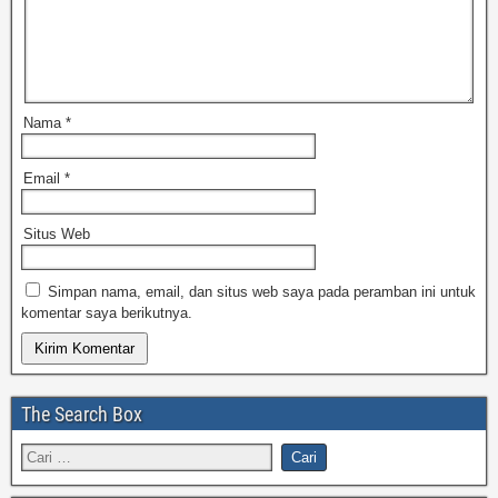
Nama
*
Email
*
Situs Web
Simpan nama, email, dan situs web saya pada peramban ini untuk
komentar saya berikutnya.
The Search Box