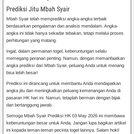
Prediksi Jitu Mbah Syair
Mbah Syair telah memprediksi angka-angka terbaik
berdasarkan pengalaman dan analisis mendalam. Angka-
angka ini tidak hanya sekadar tebakan, tetapi melalui proses
perhitungan yang matang.
Ingat, dalam permainan togel, keberuntungan selalu
memegang peranan penting. Namun, dengan memanfaatkan
angka prediksi dari Mbah Syair, peluang Anda untuk menang
bisa lebih besar!
Prediksi ini dirancang untuk membantu Anda mendapatkan
angka jitu dan meningkatkan peluang kemenangan Anda di
pasaran HK hari ini. Namun, tetaplah bermain dengan bijak
dan bertanggung jawab.
Semoga Mbah Syair Prediksi HK 03 May 2026 ini membawa
keberuntungan besar untuk Anda. Jangan lupa bagikan artikel
ini kepada teman-teman pecinta togel lainnya. Salam hoki!