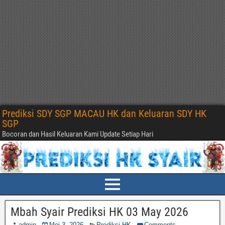
Prediksi SDY SGP MACAU HK dan Keluaran SDY HK
SGP
Bocoran dan Hasil Keluaran Kami Update Setiap Hari
Mbah Syair Prediksi HK 03 May 2026
admin
Mei 3, 2026
Prediksi HK
Comments