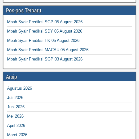
Pos-pos Terbaru
Mbah Syair Prediksi SGP 05 August 2026
Mbah Syair Prediksi SDY 05 August 2026
Mbah Syair Prediksi HK 05 August 2026
Mbah Syair Prediksi MACAU 05 August 2026
Mbah Syair Prediksi SGP 03 August 2026
Arsip
Agustus 2026
Juli 2026
Juni 2026
Mei 2026
April 2026
Maret 2026