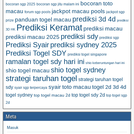
bocoran toto
bocoran sgp 2025
bocoran sgp jitu malam ini
macau
jackpot macau pools
forum sgp pools
jackpot sgp
prediksi 3d 4d
panduan togel macau
prize
prediksi
Prediksi Keramat
prediksi macau
3D HK
prediksi sdy
prediksi macau 2025
prediksi sgp
prediksi sydney 2025
Prediksi Syair
Prediksi Togel SDY
prediksi togel singapore
ramalan togel sdy hari ini
shio keberuntungan hari ini
shio togel sydney
shio togel macau
strategi taruhan togel
strategi taruhan togel
syair toto macau
togel 2d 3d 4d
sdy
syair sgp terpercaya
togel sydney
top togel sdy 2d
top togel macau 2d
top togel sgp
2d
Meta
Masuk