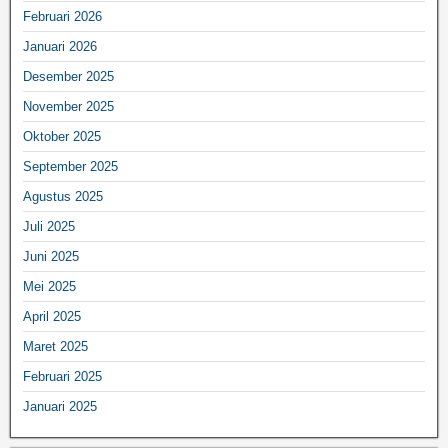
Februari 2026
Januari 2026
Desember 2025
November 2025
Oktober 2025
September 2025
Agustus 2025
Juli 2025
Juni 2025
Mei 2025
April 2025
Maret 2025
Februari 2025
Januari 2025