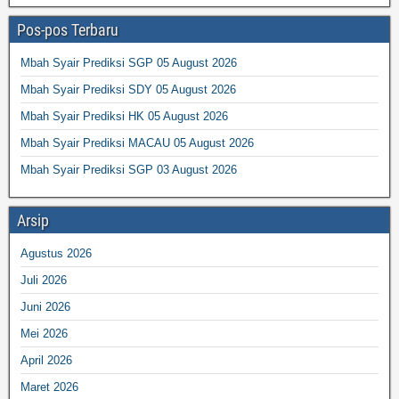
Pos-pos Terbaru
Mbah Syair Prediksi SGP 05 August 2026
Mbah Syair Prediksi SDY 05 August 2026
Mbah Syair Prediksi HK 05 August 2026
Mbah Syair Prediksi MACAU 05 August 2026
Mbah Syair Prediksi SGP 03 August 2026
Arsip
Agustus 2026
Juli 2026
Juni 2026
Mei 2026
April 2026
Maret 2026