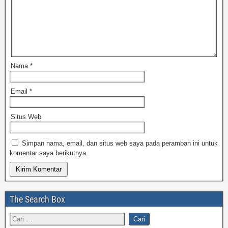
Nama
*
Email
*
Situs Web
Simpan nama, email, dan situs web saya pada peramban ini untuk
komentar saya berikutnya.
The Search Box