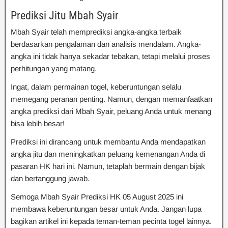
Prediksi Jitu Mbah Syair
Mbah Syair telah memprediksi angka-angka terbaik
berdasarkan pengalaman dan analisis mendalam. Angka-
angka ini tidak hanya sekadar tebakan, tetapi melalui proses
perhitungan yang matang.
Ingat, dalam permainan togel, keberuntungan selalu
memegang peranan penting. Namun, dengan memanfaatkan
angka prediksi dari Mbah Syair, peluang Anda untuk menang
bisa lebih besar!
Prediksi ini dirancang untuk membantu Anda mendapatkan
angka jitu dan meningkatkan peluang kemenangan Anda di
pasaran HK hari ini. Namun, tetaplah bermain dengan bijak
dan bertanggung jawab.
Semoga Mbah Syair Prediksi HK 05 August 2025 ini
membawa keberuntungan besar untuk Anda. Jangan lupa
bagikan artikel ini kepada teman-teman pecinta togel lainnya.