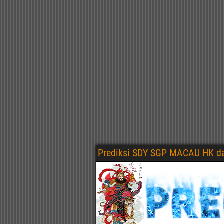
Prediksi SDY SGP MACAU HK d