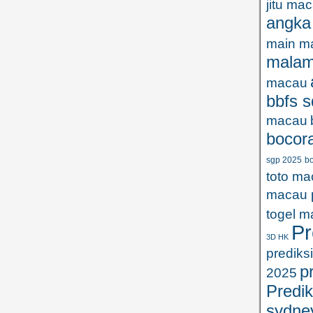
jitu ma
angka 
main m
malam 
macau
bbfs s
macau
bocor
sgp 2025
bo
toto ma
macau 
togel m
Pr
3D HK
prediks
p
2025
Predik
sydne