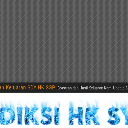
an Keluaran SDY HK SGP
Bocoran dan Hasil Keluaran Kami Update Se