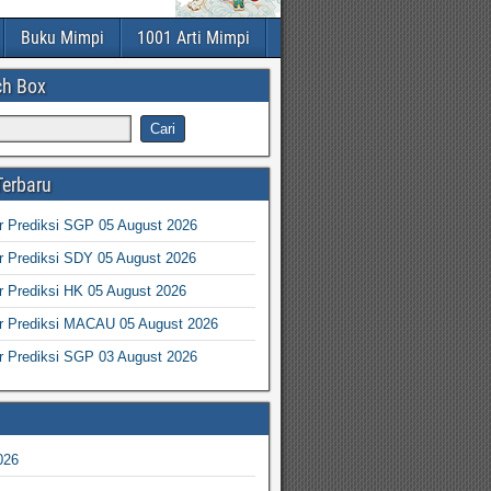
Buku Mimpi
1001 Arti Mimpi
ch Box
Terbaru
r Prediksi SGP 05 August 2026
r Prediksi SDY 05 August 2026
 Prediksi HK 05 August 2026
r Prediksi MACAU 05 August 2026
r Prediksi SGP 03 August 2026
026