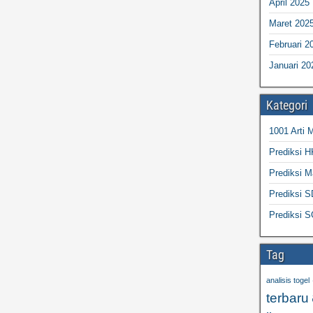
April 2025
Maret 202
Februari 2
Januari 20
Kategori
1001 Arti 
Prediksi H
Prediksi 
Prediksi 
Prediksi 
Tag
analisis togel
terbaru