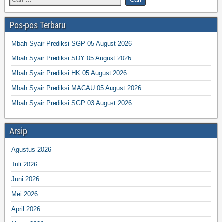
Pos-pos Terbaru
Mbah Syair Prediksi SGP 05 August 2026
Mbah Syair Prediksi SDY 05 August 2026
Mbah Syair Prediksi HK 05 August 2026
Mbah Syair Prediksi MACAU 05 August 2026
Mbah Syair Prediksi SGP 03 August 2026
Arsip
Agustus 2026
Juli 2026
Juni 2026
Mei 2026
April 2026