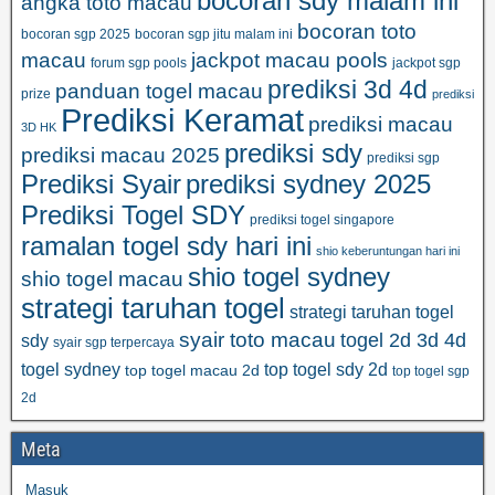
bocoran sdy malam ini
angka toto macau
bocoran toto
bocoran sgp 2025
bocoran sgp jitu malam ini
macau
jackpot macau pools
forum sgp pools
jackpot sgp
prediksi 3d 4d
panduan togel macau
prize
prediksi
Prediksi Keramat
prediksi macau
3D HK
prediksi sdy
prediksi macau 2025
prediksi sgp
prediksi sydney 2025
Prediksi Syair
Prediksi Togel SDY
prediksi togel singapore
ramalan togel sdy hari ini
shio keberuntungan hari ini
shio togel sydney
shio togel macau
strategi taruhan togel
strategi taruhan togel
syair toto macau
togel 2d 3d 4d
sdy
syair sgp terpercaya
togel sydney
top togel sdy 2d
top togel macau 2d
top togel sgp
2d
Meta
Masuk