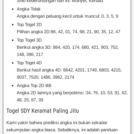
Shio keberuntungan hari ini: Monyet, Kerbau
Angka Tolak
Angka dengan peluang kecil untuk muncul: 0, 3, 5, 9
Top Togel 2D
Pilihan angka 2D:86, 42, 01, 74, 68, 21, 90, 35, 12, 47
Top Togel 3D
Berikut angka 3D: 864, 420, 174, 680, 421, 903, 752,
148, 396, 217
Top Togel 4D
Berikut hasil angka 4D: 8642, 4201, 1749, 6803, 4215,
9037, 7520, 1486, 3962, 2174
Angka Top 2D BB
Angka 2D lainnya yang berpotensi :34, 76, 10, 53, 91, 62,
48, 25, 87, 39
Togel SDY Keramat Paling Jitu
Kami yakin bahwa prediksi angka ini bukan sekadar
sekumpulan angka biasa. Sebaliknya, ini adalah panduan