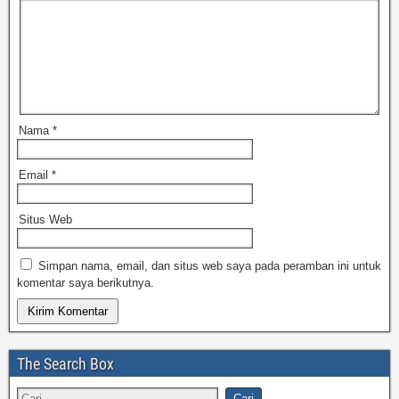
Nama
*
Email
*
Situs Web
Simpan nama, email, dan situs web saya pada peramban ini untuk
komentar saya berikutnya.
The Search Box