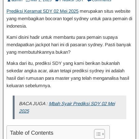
Prediksi Keramat SDY 02 Mei 2025
merupakan situs website
yang membagikan bocoran togel sydney untuk para pemain di
indonesia.
Kami disini hadir untuk membantu para pemain supaya
mendapatkan jackpot hari ini di pasaran sydney. Pasti banyak
yang membutuhkannya bukan?
Maka dari itu, prediksi SDY yang kami berikan bukanlah
sekedar angka acar, akan tetapi prediksi sydney ini adalah
hasil dari rumusan para master yang telah menganalisa hasil
keluaran sebelumnya.
BACA JUGA :
Mbah Syair Prediksi SDY 02 Mei
2025
Table of Contents