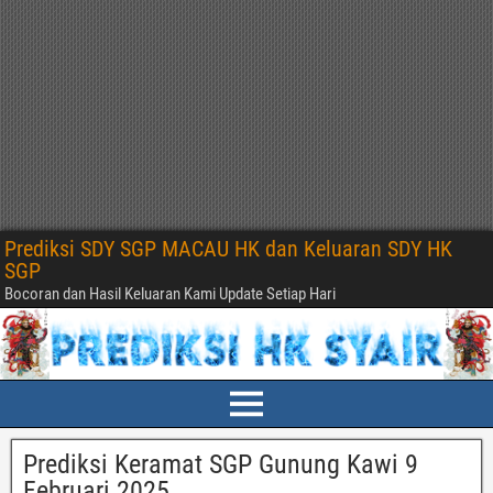
Prediksi SDY SGP MACAU HK dan Keluaran SDY HK
SGP
Bocoran dan Hasil Keluaran Kami Update Setiap Hari
Prediksi Keramat SGP Gunung Kawi 9
Februari 2025