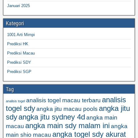
Januari 2025
Kategori
1001 Arti Mimpi
Prediksi HK
Prediksi Macau
Prediksi SDY
Prediksi SGP
Tag
analisis
analisis togel macau terbaru
analisis togel
togel sdy
angka jitu
angka jitu macau pools
sdy
angka jitu sydney 4d
angka main
angka main sdy malam ini
macau
angka
angka togel sdy akurat
main shio macau