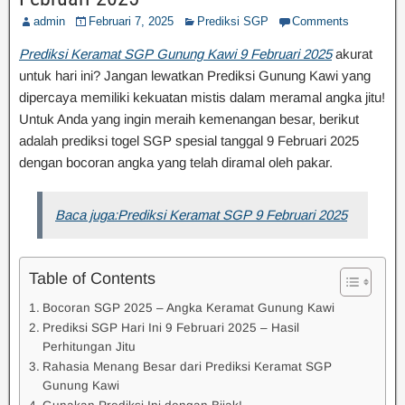
admin
Februari 7, 2025
Prediksi SGP
Comments
Prediksi Keramat SGP Gunung Kawi 9 Februari 2025
akurat
untuk hari ini? Jangan lewatkan Prediksi Gunung Kawi yang
dipercaya memiliki kekuatan mistis dalam meramal angka jitu!
Untuk Anda yang ingin meraih kemenangan besar, berikut
adalah prediksi togel SGP spesial tanggal 9 Februari 2025
dengan bocoran angka yang telah diramal oleh pakar.
Baca juga:Prediksi Keramat SGP 9
Februari
2025
Table of Contents
Bocoran SGP 2025 – Angka Keramat Gunung Kawi
Prediksi SGP Hari Ini 9 Februari 2025 – Hasil
Perhitungan Jitu
Rahasia Menang Besar dari Prediksi Keramat SGP
Gunung Kawi