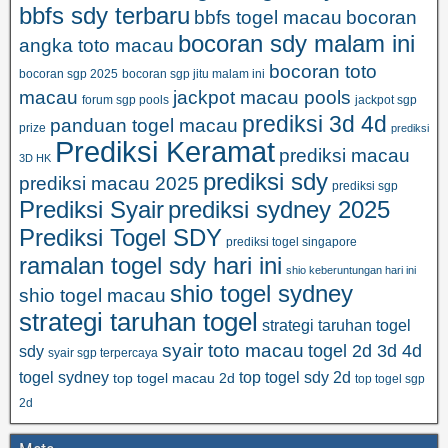
bbfs sdy terbaru
bbfs togel macau
bocoran
bocoran sdy malam ini
angka toto macau
bocoran toto
bocoran sgp 2025
bocoran sgp jitu malam ini
macau
jackpot macau pools
forum sgp pools
jackpot sgp
prediksi 3d 4d
panduan togel macau
prize
prediksi
Prediksi Keramat
prediksi macau
3D HK
prediksi sdy
prediksi macau 2025
prediksi sgp
prediksi sydney 2025
Prediksi Syair
Prediksi Togel SDY
prediksi togel singapore
ramalan togel sdy hari ini
shio keberuntungan hari ini
shio togel sydney
shio togel macau
strategi taruhan togel
strategi taruhan togel
syair toto macau
togel 2d 3d 4d
sdy
syair sgp terpercaya
togel sydney
top togel sdy 2d
top togel macau 2d
top togel sgp
2d