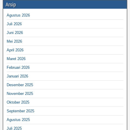
Arsip
Agustus 2026
Juli 2026
Juni 2026
Mei 2026
April 2026
Maret 2026
Februari 2026
Januari 2026
Desember 2025
November 2025
Oktober 2025
September 2025
Agustus 2025
Juli 2025