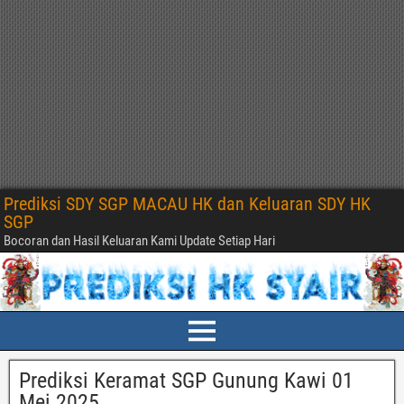
Prediksi SDY SGP MACAU HK dan Keluaran SDY HK
SGP
Bocoran dan Hasil Keluaran Kami Update Setiap Hari
Prediksi Keramat SGP Gunung Kawi 01
Mei 2025