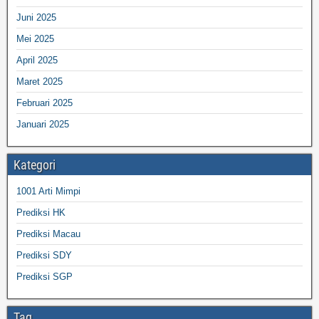
Juni 2025
Mei 2025
April 2025
Maret 2025
Februari 2025
Januari 2025
Kategori
1001 Arti Mimpi
Prediksi HK
Prediksi Macau
Prediksi SDY
Prediksi SGP
Tag