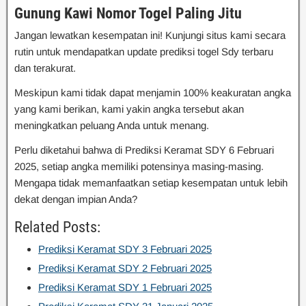
Gunung Kawi Nomor Togel Paling Jitu
Jangan lewatkan kesempatan ini! Kunjungi situs kami secara
rutin untuk mendapatkan update prediksi togel Sdy terbaru
dan terakurat.
Meskipun kami tidak dapat menjamin 100% keakuratan angka
yang kami berikan, kami yakin angka tersebut akan
meningkatkan peluang Anda untuk menang.
Perlu diketahui bahwa di Prediksi Keramat SDY 6 Februari
2025, setiap angka memiliki potensinya masing-masing.
Mengapa tidak memanfaatkan setiap kesempatan untuk lebih
dekat dengan impian Anda?
Related Posts:
Prediksi Keramat SDY 3 Februari 2025
Prediksi Keramat SDY 2 Februari 2025
Prediksi Keramat SDY 1 Februari 2025