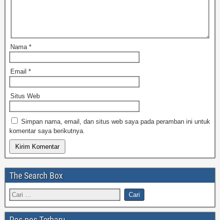
Nama
*
Email
*
Situs Web
Simpan nama, email, dan situs web saya pada peramban ini untuk
komentar saya berikutnya.
The Search Box
Pos-pos Terbaru