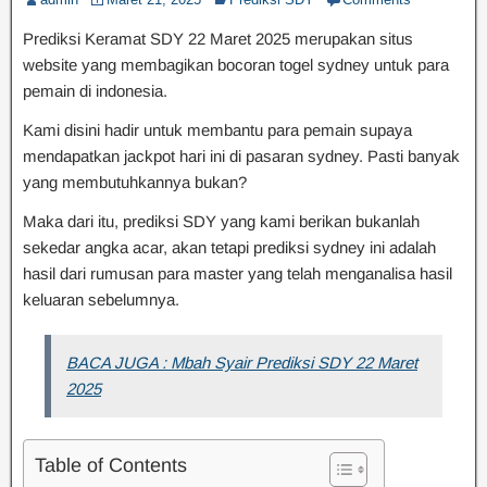
Prediksi Keramat SDY 22 Maret 2025 merupakan situs
website yang membagikan bocoran togel sydney untuk para
pemain di indonesia.
Kami disini hadir untuk membantu para pemain supaya
mendapatkan jackpot hari ini di pasaran sydney. Pasti banyak
yang membutuhkannya bukan?
Maka dari itu, prediksi SDY yang kami berikan bukanlah
sekedar angka acar, akan tetapi prediksi sydney ini adalah
hasil dari rumusan para master yang telah menganalisa hasil
keluaran sebelumnya.
BACA JUGA : Mbah Syair Prediksi SDY 22
Maret
2025
Table of Contents