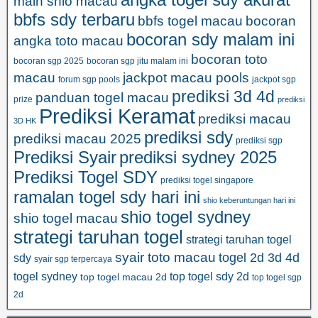
main shio macau
bbfs sdy terbaru
bbfs togel macau
bocoran
bocoran sdy malam ini
angka toto macau
bocoran toto
bocoran sgp 2025
bocoran sgp jitu malam ini
macau
jackpot macau pools
forum sgp pools
jackpot sgp
prediksi 3d 4d
panduan togel macau
prize
prediksi
Prediksi Keramat
prediksi macau
3D HK
prediksi sdy
prediksi macau 2025
prediksi sgp
prediksi sydney 2025
Prediksi Syair
Prediksi Togel SDY
prediksi togel singapore
ramalan togel sdy hari ini
shio keberuntungan hari ini
shio togel sydney
shio togel macau
strategi taruhan togel
strategi taruhan togel
syair toto macau
togel 2d 3d 4d
sdy
syair sgp terpercaya
togel sydney
top togel sdy 2d
top togel macau 2d
top togel sgp
2d