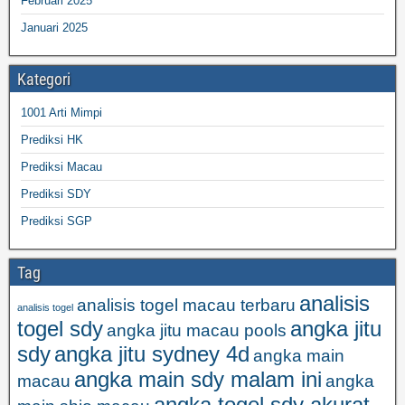
Februari 2025
Januari 2025
Kategori
1001 Arti Mimpi
Prediksi HK
Prediksi Macau
Prediksi SDY
Prediksi SGP
Tag
analisis
analisis togel macau terbaru
analisis togel
togel sdy
angka jitu
angka jitu macau pools
sdy
angka jitu sydney 4d
angka main
angka main sdy malam ini
macau
angka
angka togel sdy akurat