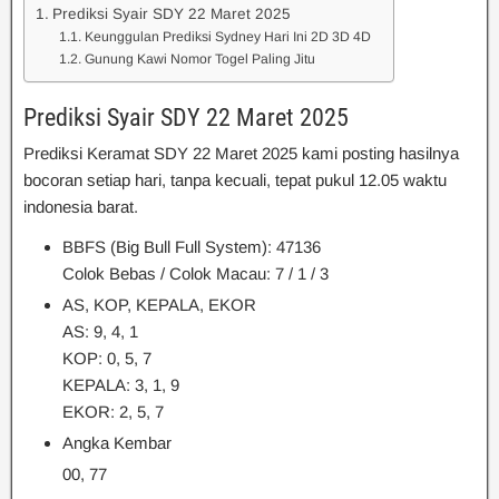
Prediksi Syair SDY 22 Maret 2025
Keunggulan Prediksi Sydney Hari Ini 2D 3D 4D
Gunung Kawi Nomor Togel Paling Jitu
Prediksi Syair SDY 22 Maret 2025
Prediksi Keramat SDY 22 Maret 2025 kami posting hasilnya
bocoran setiap hari, tanpa kecuali, tepat pukul 12.05 waktu
indonesia barat.
BBFS (Big Bull Full System): 47136
Colok Bebas / Colok Macau: 7 / 1 / 3
AS, KOP, KEPALA, EKOR
AS: 9, 4, 1
KOP: 0, 5, 7
KEPALA: 3, 1, 9
EKOR: 2, 5, 7
Angka Kembar
00, 77