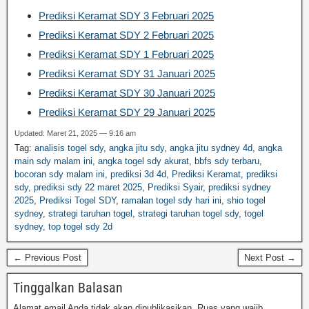
Prediksi Keramat SDY 3 Februari 2025
Prediksi Keramat SDY 2 Februari 2025
Prediksi Keramat SDY 1 Februari 2025
Prediksi Keramat SDY 31 Januari 2025
Prediksi Keramat SDY 30 Januari 2025
Prediksi Keramat SDY 29 Januari 2025
Updated: Maret 21, 2025 — 9:16 am
Tag:
analisis togel sdy
,
angka jitu sdy
,
angka jitu sydney 4d
,
angka
main sdy malam ini
,
angka togel sdy akurat
,
bbfs sdy terbaru
,
bocoran sdy malam ini
,
prediksi 3d 4d
,
Prediksi Keramat
,
prediksi
sdy
,
prediksi sdy 22 maret 2025
,
Prediksi Syair
,
prediksi sydney
2025
,
Prediksi Togel SDY
,
ramalan togel sdy hari ini
,
shio togel
sydney
,
strategi taruhan togel
,
strategi taruhan togel sdy
,
togel
sydney
,
top togel sdy 2d
← Previous Post
Next Post →
Tinggalkan Balasan
Alamat email Anda tidak akan dipublikasikan.
Ruas yang wajib