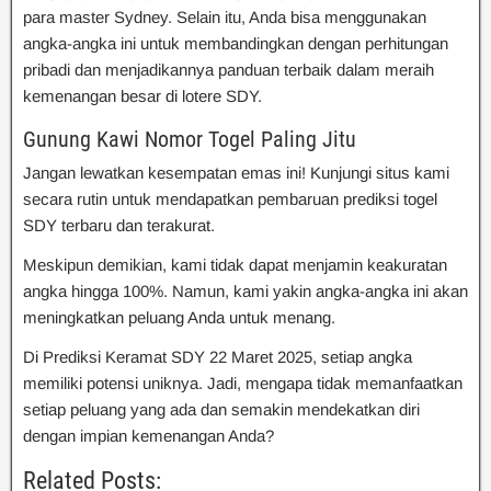
para master Sydney. Selain itu, Anda bisa menggunakan
angka-angka ini untuk membandingkan dengan perhitungan
pribadi dan menjadikannya panduan terbaik dalam meraih
kemenangan besar di lotere SDY.
Gunung Kawi Nomor Togel Paling Jitu
Jangan lewatkan kesempatan emas ini! Kunjungi situs kami
secara rutin untuk mendapatkan pembaruan prediksi togel
SDY terbaru dan terakurat.
Meskipun demikian, kami tidak dapat menjamin keakuratan
angka hingga 100%. Namun, kami yakin angka-angka ini akan
meningkatkan peluang Anda untuk menang.
Di Prediksi Keramat SDY 22 Maret 2025, setiap angka
memiliki potensi uniknya. Jadi, mengapa tidak memanfaatkan
setiap peluang yang ada dan semakin mendekatkan diri
dengan impian kemenangan Anda?
Related Posts: