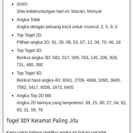
SHIO
Shio keberuntungan hari ini: Macan, Monyet
Angka Tolak
Angka dengan peluang kecil untuk muncul: 2, 5, 9, 0
Top Togel 2D
Pilihan angka 2D: 91, 26, 08, 53, 67, 12, 34, 70, 46, 18
Top Togel 3D
Berikut angka 3D: 582, 017, 349, 763, 145, 206, 918,
731, 480, 390
Top Togel 4D
Berikut hasil angka 4D: 8341, 2709, 4568, 1093, 3640,
7582, 3417, 9206, 1873, 6405
Angka Top 2D BB
Angka 2D lainnya yang berpotensi: 39, 15, 60, 27, 04, 82,
93, 31, 58, 76
Togel SDY Keramat Paling Jitu
Kami yakin bahwa prediksi angka ini bukan sekadar