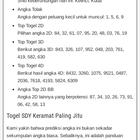
Shio keberuntungan hari ini: Kelinci, Kuda
Angka Tolak
Angka dengan peluang kecil untuk muncul: 1, 5, 6, 9
Top Togel 2D
Pilihan angka 2D: 84, 32, 61, 07, 95, 20, 48, 03, 76, 19
Top Togel 3D
Berikut angka 3D: 843, 326, 107, 952, 048, 203, 761,
419, 582, 630
Top Togel 4D
Berikut hasil angka 4D: 8432, 3260, 1075, 9521, 0487,
2036, 7618, 4193, 5824, 6309
Angka Top 2D BB
Angka 2D lainnya yang berpotensi: 87, 34, 10, 26, 73, 91,
06, 42, 58, 13
Togel SDY Keramat Paling Jitu
Kami yakin bahwa prediksi angka ini bukan sekadar
sekumpulan angka biasa. Sebaliknya, ini adalah panduan