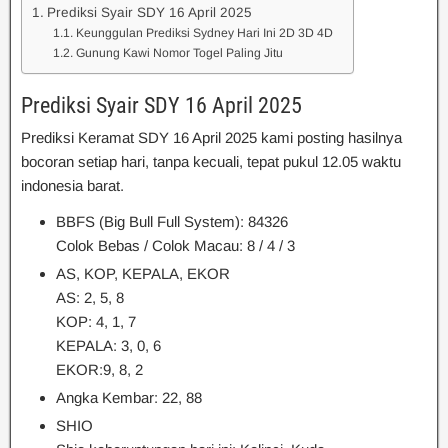
Prediksi Syair SDY 16 April 2025
Keunggulan Prediksi Sydney Hari Ini 2D 3D 4D
Gunung Kawi Nomor Togel Paling Jitu
Prediksi Syair SDY 16 April 2025
Prediksi Keramat SDY 16 April 2025 kami posting hasilnya
bocoran setiap hari, tanpa kecuali, tepat pukul 12.05 waktu
indonesia barat.
BBFS (Big Bull Full System): 84326
Colok Bebas / Colok Macau: 8 / 4 / 3
AS, KOP, KEPALA, EKOR
AS: 2, 5, 8
KOP: 4, 1, 7
KEPALA: 3, 0, 6
EKOR:9, 8, 2
Angka Kembar: 22, 88
SHIO