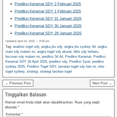
Prediksi Keramat SDY 2 Februari 2025
Prediksi Keramat SDY 1 Februari 2025
Prediksi Keramat SDY 31 Januari 2025
Prediksi Keramat SDY 30 Januari 2025
Prediksi Keramat SDY 29 Januari 2025
Updated: April 16, 2025 — 9:59 am
Tag:
analisis togel sdy
,
angka jitu sdy
,
angka jitu sydney 4d
,
angka
main sdy malam ini
,
angka togel sdy akurat
,
bbfs sdy terbaru
,
bocoran sdy malam ini
,
prediksi 3d 4d
,
Prediksi Keramat
,
Prediksi
Keramat SDY 16 April 2025
,
prediksi sdy
,
Prediksi Syair
,
prediksi
sydney 2025
,
Prediksi Togel SDY
,
ramalan togel sdy hari ini
,
shio
togel sydney
,
strategi
,
strategi taruhan togel
← Previous Post
Next Post →
Tinggalkan Balasan
Alamat email Anda tidak akan dipublikasikan.
Ruas yang wajib
ditandai
*
Komentar
*