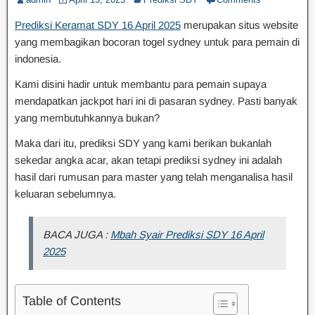
Prediksi Keramat SDY 16 April 2025
merupakan situs website
yang membagikan bocoran togel sydney untuk para pemain di
indonesia.
Kami disini hadir untuk membantu para pemain supaya
mendapatkan jackpot hari ini di pasaran sydney. Pasti banyak
yang membutuhkannya bukan?
Maka dari itu, prediksi SDY yang kami berikan bukanlah
sekedar angka acar, akan tetapi prediksi sydney ini adalah
hasil dari rumusan para master yang telah menganalisa hasil
keluaran sebelumnya.
BACA JUGA :
Mbah Syair Prediksi SDY 16 April
2025
Table of Contents