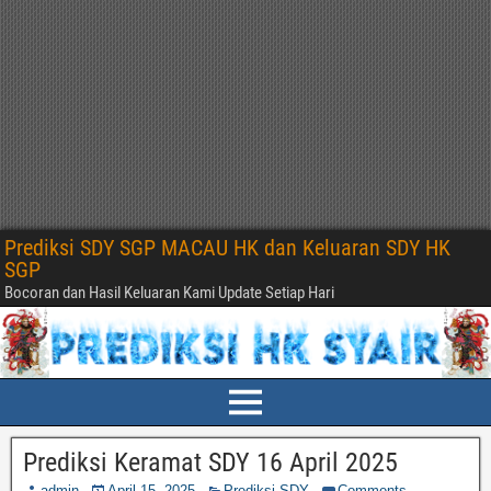
Prediksi SDY SGP MACAU HK dan Keluaran SDY HK
SGP
Bocoran dan Hasil Keluaran Kami Update Setiap Hari
Prediksi Keramat SDY 16 April 2025
admin
April 15, 2025
Prediksi SDY
Comments