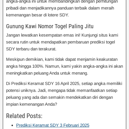
angka-angka ini untuk membandingkan dengan perhitungan
pribadi dan menjadikannya panduan terbaik dalam meraih
kemenangan besar di lotere SDY.
Gunung Kawi Nomor Togel Paling Jitu
Jangan lewatkan kesempatan emas ini! Kunjungi situs kami
secara rutin untuk mendapatkan pembaruan prediksi togel
SDY terbaru dan terakurat.
Meskipun demikian, kami tidak dapat menjamin keakuratan
angka hingga 100%. Namun, kami yakin angka-angka ini akan
meningkatkan peluang Anda untuk menang.
Di Prediksi Keramat SDY 16 April 2025, setiap angka memiliki
potensi uniknya. Jadi, mengapa tidak memanfaatkan setiap
peluang yang ada dan semakin mendekatkan diri dengan
impian kemenangan Anda?
Related Posts:
Prediksi Keramat SDY 3 Februari 2025