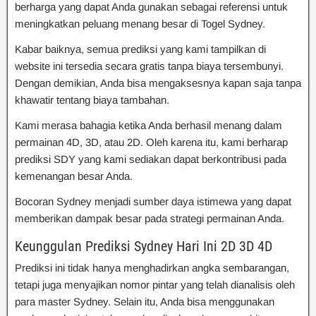
berharga yang dapat Anda gunakan sebagai referensi untuk
meningkatkan peluang menang besar di Togel Sydney.
Kabar baiknya, semua prediksi yang kami tampilkan di
website ini tersedia secara gratis tanpa biaya tersembunyi.
Dengan demikian, Anda bisa mengaksesnya kapan saja tanpa
khawatir tentang biaya tambahan.
Kami merasa bahagia ketika Anda berhasil menang dalam
permainan 4D, 3D, atau 2D. Oleh karena itu, kami berharap
prediksi SDY yang kami sediakan dapat berkontribusi pada
kemenangan besar Anda.
Bocoran Sydney menjadi sumber daya istimewa yang dapat
memberikan dampak besar pada strategi permainan Anda.
Keunggulan Prediksi Sydney Hari Ini 2D 3D 4D
Prediksi ini tidak hanya menghadirkan angka sembarangan,
tetapi juga menyajikan nomor pintar yang telah dianalisis oleh
para master Sydney. Selain itu, Anda bisa menggunakan