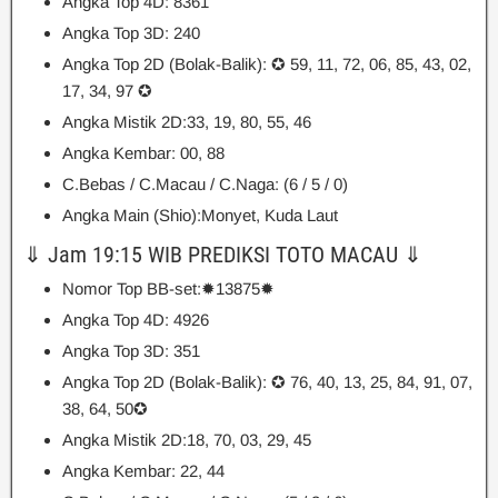
Angka Top 4D: 8361
Angka Top 3D: 240
Angka Top 2D (Bolak-Balik): ✪ 59, 11, 72, 06, 85, 43, 02,
17, 34, 97 ✪
Angka Mistik 2D:33, 19, 80, 55, 46
Angka Kembar: 00, 88
C.Bebas / C.Macau / C.Naga: (6 / 5 / 0)
Angka Main (Shio):Monyet, Kuda Laut
⇓ Jam 19:15 WIB PREDIKSI TOTO MACAU ⇓
Nomor Top BB-set:✹13875✹
Angka Top 4D: 4926
Angka Top 3D: 351
Angka Top 2D (Bolak-Balik): ✪ 76, 40, 13, 25, 84, 91, 07,
38, 64, 50✪
Angka Mistik 2D:18, 70, 03, 29, 45
Angka Kembar: 22, 44