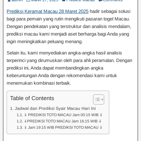
Prediksi Keramat Macau 28 Maret 2025
hadir sebagai solusi
bagi para pemain yang rutin mengikuti pasaran togel Macau.
Dengan pendekatan yang terstruktur dan analisis mendalam,
prediksi macau kami menjadi aset berharga bagi Anda yang
ingin meningkatkan peluang menang.
Selain itu, kami menyediakan angka-angka hasil analisis
terperinci yang dirumuskan oleh para ahli peramalan. Dengan
prediksi ini, Anda dapat membandingkan angka
keberuntungan Anda dengan rekomendasi kami untuk
menemukan kombinasi terbaik.
Table of Contents
Jadwal dan Prediksi Syair Macau Hari Ini
⇓ PREDIKSI TOTO MACAU Jam 00:15 WIB ⇓
⇓PREDIKSI TOTO MACAU Jam 16:15 WIB ⇓
⇓ Jam 19:15 WIB PREDIKSI TOTO MACAU ⇓