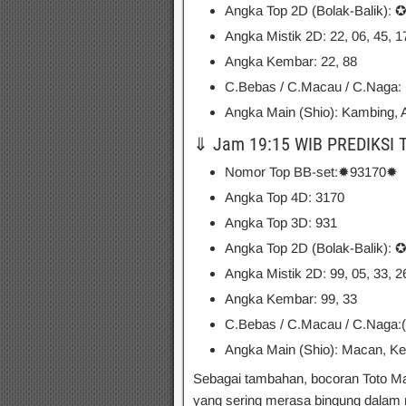
Angka Top 2D (Bolak-Balik): ✪7
Angka Mistik 2D: 22, 06, 45, 1
Angka Kembar: 22, 88
C.Bebas / C.Macau / C.Naga: (7
Angka Main (Shio): Kambing, A
⇓ Jam 19:15 WIB PREDIKSI
Nomor Top BB-set:✹93170✹
Angka Top 4D: 3170
Angka Top 3D: 931
Angka Top 2D (Bolak-Balik): ✪9
Angka Mistik 2D: 99, 05, 33, 2
Angka Kembar: 99, 33
C.Bebas / C.Macau / C.Naga:(9 
Angka Main (Shio): Macan, K
Sebagai tambahan, bocoran Toto M
yang sering merasa bingung dalam m