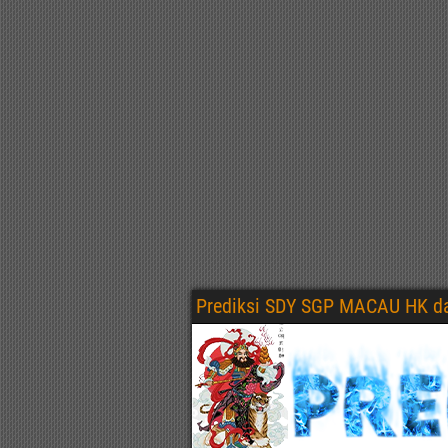
Prediksi SDY SGP MACAU HK d