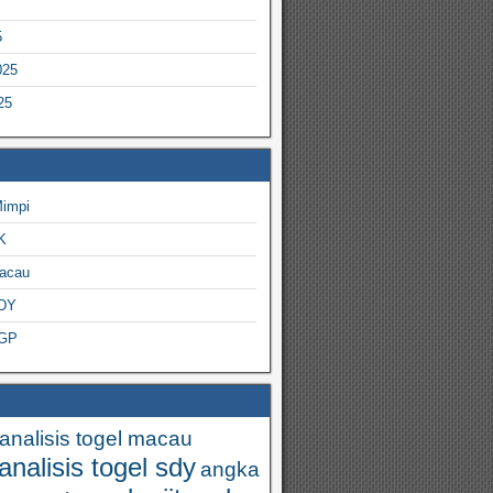
5
025
25
Mimpi
K
Macau
SDY
SGP
analisis togel macau
analisis togel sdy
angka