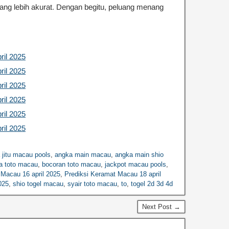
ang lebih akurat. Dengan begitu, peluang menang
ril 2025
ril 2025
ril 2025
ril 2025
ril 2025
ril 2025
 jitu macau pools
,
angka main macau
,
angka main shio
a toto macau
,
bocoran toto macau
,
jackpot macau pools
,
 Macau 16 april 2025
,
Prediksi Keramat Macau 18 april
025
,
shio togel macau
,
syair toto macau
,
to
,
togel 2d 3d 4d
Next Post →