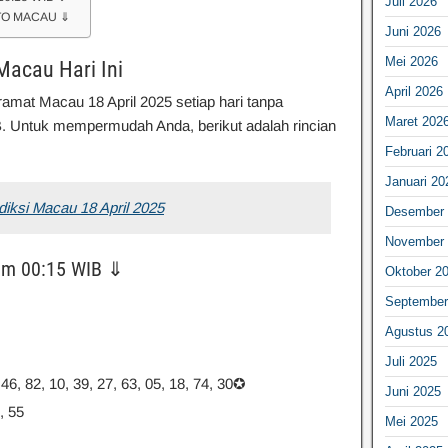
Juli 2026
OTO MACAU ⇓
Juni 2026
Mei 2026
Macau Hari Ini
April 2026
amat Macau 18 April 2025 setiap hari tanpa
Maret 202
B. Untuk mempermudah Anda, berikut adalah rincian
Februari 2
Januari 20
iksi Macau 18 April 2025
Desember 
November 
m 00:15 WIB ⇓
Oktober 2
September
Agustus 2
Juli 2025
6, 82, 10, 39, 27, 63, 05, 18, 74, 30✪
Juni 2025
, 55
Mei 2025