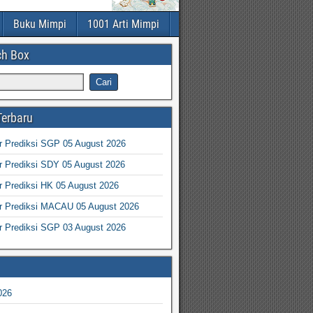
Buku Mimpi
1001 Arti Mimpi
ch Box
Terbaru
r Prediksi SGP 05 August 2026
r Prediksi SDY 05 August 2026
 Prediksi HK 05 August 2026
r Prediksi MACAU 05 August 2026
r Prediksi SGP 03 August 2026
026