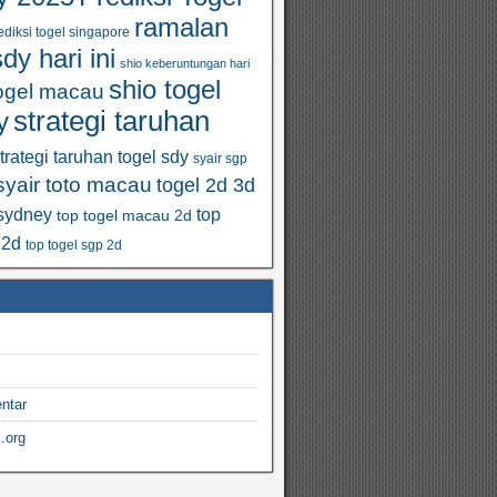
ramalan
ediksi togel singapore
dy hari ini
shio keberuntungan hari
shio togel
togel macau
strategi taruhan
y
trategi taruhan togel sdy
syair sgp
syair toto macau
togel 2d 3d
 sydney
top
top togel macau 2d
 2d
top togel sgp 2d
ntar
.org