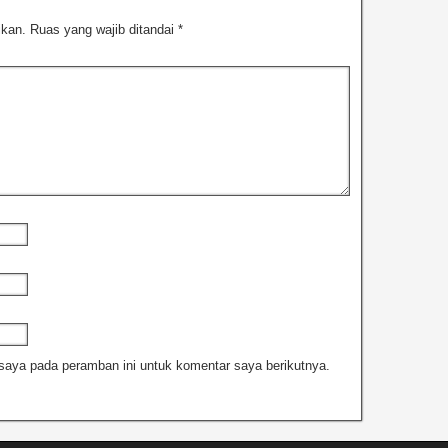
ikan.
Ruas yang wajib ditandai
*
saya pada peramban ini untuk komentar saya berikutnya.