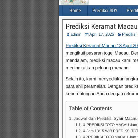
Home
Prediksi SDY
Predi
Prediksi Keramat Macau
admin
April 17, 2025
Prediksi
Prediksi Keramat Macau 18 April 2
mengikuti pasaran togel Macau. Den
mendalam, prediksi macau kami men
meningkatkan peluang menang.
Selain itu, kami menyediakan angka-
para ahli peramalan. Dengan predi
keberuntungan Anda dengan rekome
Table of Contents
Jadwal dan Prediksi Syair Macau 
⇓ PREDIKSI TOTO MACAU Jam 
⇓ Jam 13:15 WIB PREDIKSI T
⇓PREDIKSI TOTO MACAU Jam 1