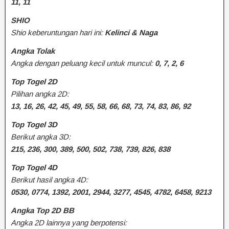
11, 11
SHIO
Shio keberuntungan hari ini:
Kelinci & Naga
Angka Tolak
Angka dengan peluang kecil untuk muncul:
0, 7, 2, 6
Top Togel 2D
Pilihan angka 2D:
13, 16, 26, 42, 45, 49, 55, 58, 66, 68, 73, 74, 83, 86, 92
Top Togel 3D
Berikut angka 3D:
215, 236, 300, 389, 500, 502, 738, 739, 826, 838
Top Togel 4D
Berikut hasil angka 4D:
0530, 0774, 1392, 2001, 2944, 3277, 4545, 4782, 6458, 9213
Angka Top 2D BB
Angka 2D lainnya yang berpotensi: