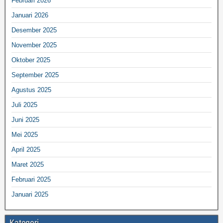
Februari 2026
Januari 2026
Desember 2025
November 2025
Oktober 2025
September 2025
Agustus 2025
Juli 2025
Juni 2025
Mei 2025
April 2025
Maret 2025
Februari 2025
Januari 2025
Kategori