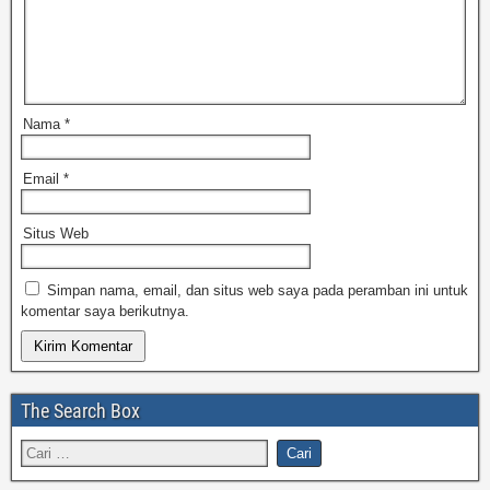
Nama
*
Email
*
Situs Web
Simpan nama, email, dan situs web saya pada peramban ini untuk
komentar saya berikutnya.
The Search Box