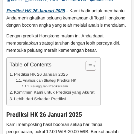
Prediksi HK 26 Januari 2025
– Kami hadir untuk membantu
Anda meningkatkan peluang kemenangan di Togel Hongkong
dengan bocoran angka yang telah melalui analisis mendalam.
Dengan prediksi Hongkong malam ini, Anda dapat
mempersiapkan strategi taruhan dengan lebih percaya diri,
membuka peluang meraih kemenangan besar.
Table of Contents
Prediksi HK 26 Januari 2025
Analisis dan Strategi Prediksi HK
Keunggulan Prediksi Kami
Komitmen Kami untuk Prediksi yang Akurat
Lebih dari Sekadar Prediksi
Prediksi HK 26 Januari 2025
Kami memposting hasil bocoran setiap hari tanpa
pengecualian, pukul 12.00 WIB-20.00 WIB. Berikut adalah