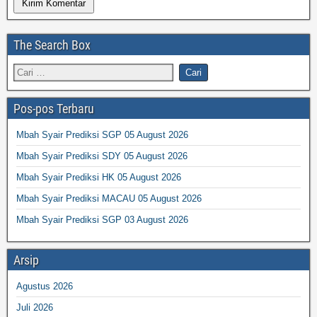
The Search Box
Pos-pos Terbaru
Mbah Syair Prediksi SGP 05 August 2026
Mbah Syair Prediksi SDY 05 August 2026
Mbah Syair Prediksi HK 05 August 2026
Mbah Syair Prediksi MACAU 05 August 2026
Mbah Syair Prediksi SGP 03 August 2026
Arsip
Agustus 2026
Juli 2026