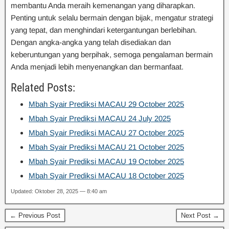
membantu Anda meraih kemenangan yang diharapkan.
Penting untuk selalu bermain dengan bijak, mengatur strategi
yang tepat, dan menghindari ketergantungan berlebihan.
Dengan angka-angka yang telah disediakan dan
keberuntungan yang berpihak, semoga pengalaman bermain
Anda menjadi lebih menyenangkan dan bermanfaat.
Related Posts:
Mbah Syair Prediksi MACAU 29 October 2025
Mbah Syair Prediksi MACAU 24 July 2025
Mbah Syair Prediksi MACAU 27 October 2025
Mbah Syair Prediksi MACAU 21 October 2025
Mbah Syair Prediksi MACAU 19 October 2025
Mbah Syair Prediksi MACAU 18 October 2025
Updated: Oktober 28, 2025 — 8:40 am
← Previous Post
Next Post →