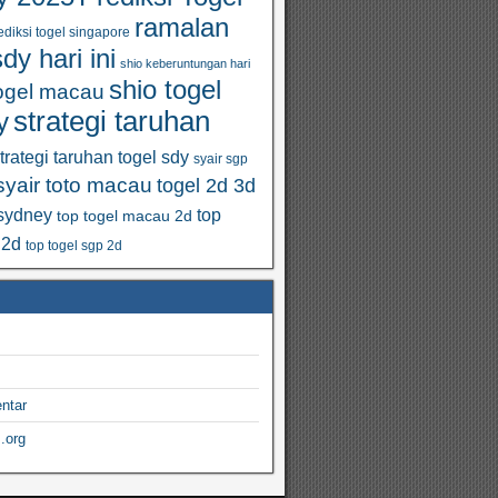
ramalan
ediksi togel singapore
dy hari ini
shio keberuntungan hari
shio togel
togel macau
strategi taruhan
y
trategi taruhan togel sdy
syair sgp
syair toto macau
togel 2d 3d
 sydney
top
top togel macau 2d
 2d
top togel sgp 2d
ntar
.org