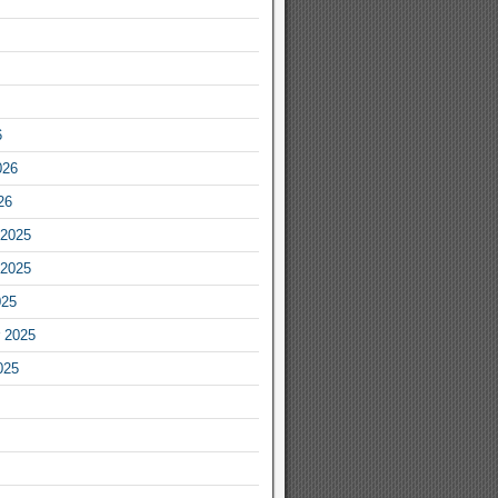
6
026
26
2025
2025
025
 2025
025