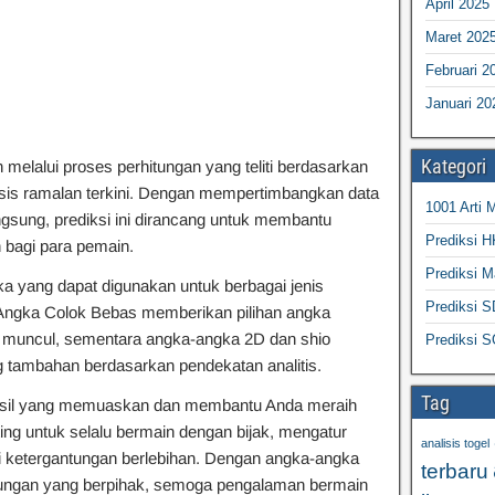
April 2025
Maret 202
Februari 2
Januari 20
Kategori
n melalui proses perhitungan yang teliti berdasarkan
isis ramalan terkini. Dengan mempertimbangkan data
1001 Arti 
ngsung, prediksi ini dirancang untuk membantu
Prediksi H
bagi para pemain.
Prediksi 
a yang dapat digunakan untuk berbagai jenis
Prediksi 
 Angka Colok Bebas memberikan pilihan angka
uk muncul, sementara angka-angka 2D dan shio
Prediksi 
tambahan berdasarkan pendekatan analitis.
Tag
asil yang memuaskan dan membantu Anda meraih
ng untuk selalu bermain dengan bijak, mengatur
analisis togel
ri ketergantungan berlebihan. Dengan angka-angka
terbaru
tungan yang berpihak, semoga pengalaman bermain