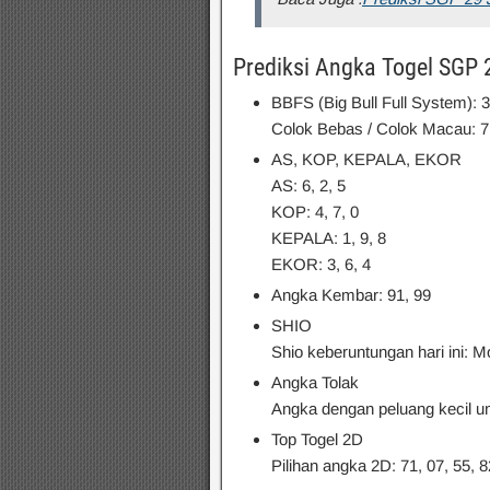
Prediksi Angka Togel SGP
BBFS (Big Bull Full System): 
Colok Bebas / Colok Macau: 7 /
AS, KOP, KEPALA, EKOR
AS: 6, 2, 5
KOP: 4, 7, 0
KEPALA: 1, 9, 8
EKOR: 3, 6, 4
Angka Kembar: 91, 99
SHIO
Shio keberuntungan hari ini: M
Angka Tolak
Angka dengan peluang kecil unt
Top Togel 2D
Pilihan angka 2D: 71, 07, 55, 82