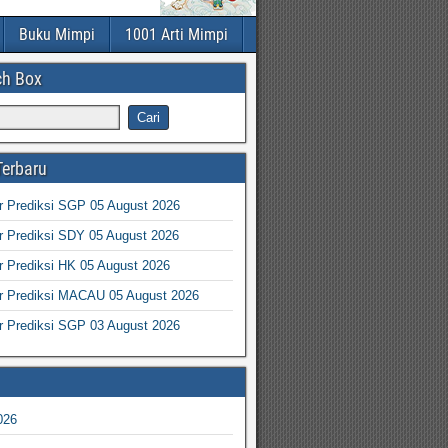
Buku Mimpi
1001 Arti Mimpi
ch Box
Terbaru
r Prediksi SGP 05 August 2026
r Prediksi SDY 05 August 2026
 Prediksi HK 05 August 2026
r Prediksi MACAU 05 August 2026
r Prediksi SGP 03 August 2026
026