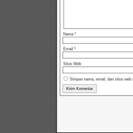
Nama
*
Email
*
Situs Web
Simpan nama, email, dan situs web 