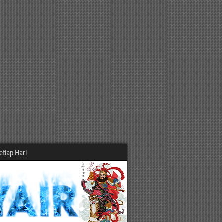
tiap Hari