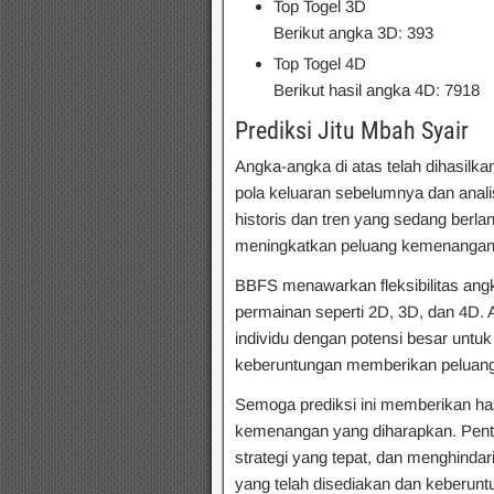
Top Togel 3D
Berikut angka 3D: 393
Top Togel 4D
Berikut hasil angka 4D: 7918
Prediksi Jitu Mbah Syair
Angka-angka di atas telah dihasilka
pola keluaran sebelumnya dan anal
historis dan tren yang sedang berla
meningkatkan peluang kemenangan 
BBFS menawarkan fleksibilitas angk
permainan seperti 2D, 3D, dan 4D.
individu dengan potensi besar unt
keberuntungan memberikan peluang 
Semoga prediksi ini memberikan h
kemenangan yang diharapkan. Penti
strategi yang tepat, dan menghinda
yang telah disediakan dan keberun